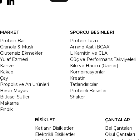
MARKET
SPORCU BESİNLERİ
Protein Bar
Protein Tozu
Granola & Müsli
Amino Asit (BCAA)
Glutensiz Ekmekler
L Karnitin ve CLA
Yulaf Ezmesi
Güç ve Performans Takviyeleri
Kahve
Kilo ve Hacim (Gainer)
Kakao
Kombinasyonlar
Çay
Kreatin
Propolis ve Arı Ürünleri
Tatlandırıcılar
Besin Mayası
Proteinli Besinler
Bitkisel Sütler
Shaker
Makarna
Fındık
BİSİKLET
ÇANTALAR
Katlanır Bisikletler
Bel Çantaları
Elektrikli Bisikletler
Okul Çantaları