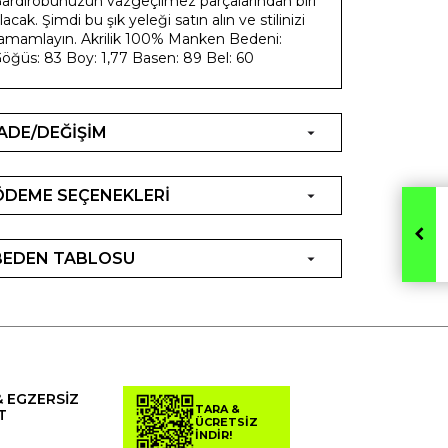
ardırobunuzun vazgeçilmez parçalarından biri
lacak. Şimdi bu şık yeleği satın alın ve stilinizi
amamlayın. Akrilik 100% Manken Bedeni:
öğüs: 83 Boy: 1,77 Basen: 89 Bel: 60
İADE/DEĞİŞİM
ÖDEME SEÇENEKLERİ
BEDEN TABLOSU
& EGZERSİZ
TARA &
T
ÜCRETSİZ
İNDİR!