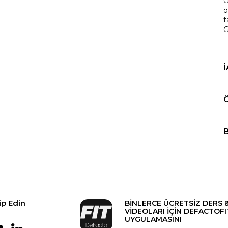
G
o
t
G
ip Edin
BİNLERCE ÜCRETSİZ DERS 
VİDEOLARI İÇİN DEFACTOFI
UYGULAMASINI