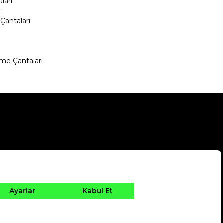
ları
ı
Çantaları
me Çantaları