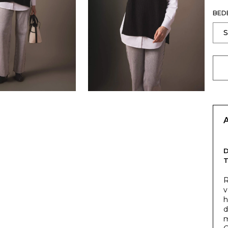
BED
T
R
v
h
d
m