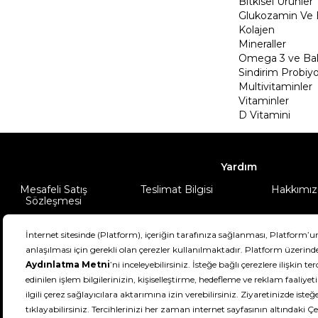
Bitkisel Ürünler
Glukozamin Ve 
Kolajen
Mineraller
Omega 3 ve Balı
Sindirim Probiyo
Multivitaminler
Vitaminler
D Vitamini
Yardım
Mesafeli Satış
Teslimat Bilgisi
Hakkımız
Sözleşmesi
Şartlar & Koşullar
Ürünüm
DeFactoFIT ©️ 2022-2026. Tüm hakları sa