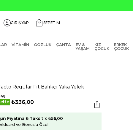
nlerde ₺2000 Üzeri ₺200 İndirim Kodu: AGUSTOS200
GİRİŞ YAP
SEPETİM
LAR
VITAMIN
GÖZLÜK
ÇANTA
EV &
KIZ
ERKEK
YAŞAM
ÇOCUK
ÇOCUK
acto Regular Fit Balıkçı Yaka Yelek
,99
₺336,00
ette
şin Fiyatına 6 Taksit x ₺56,00
rldcard ve Bonus'a Özel