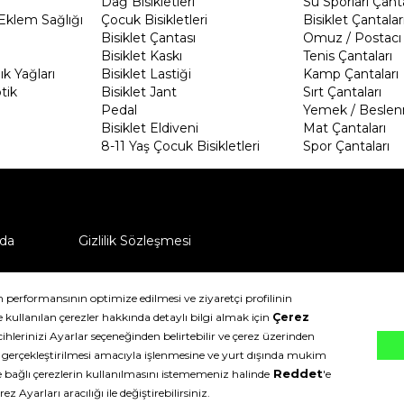
Dağ Bisikletleri
Su Sporları Çanta
Eklem Sağlığı
Çocuk Bisikletleri
Bisiklet Çantalar
Bisiklet Çantası
Omuz / Postacı 
Bisiklet Kaskı
Tenis Çantaları
k Yağları
Bisiklet Lastiği
Kamp Çantaları
tik
Bisiklet Jant
Sırt Çantaları
Pedal
Yemek / Beslen
Bisiklet Eldiveni
Mat Çantaları
8-11 Yaş Çocuk Bisikletleri
Spor Çantaları
da
Gizlilik Sözleşmesi
ü nasıl iade edebilirim?
klıdır.