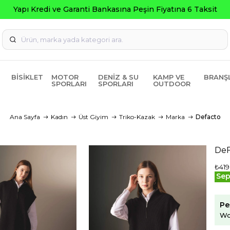
Seçili Ürü
BISIKLET
MOTOR
DENIZ & SU
KAMP VE
BRANŞ
SPORLARI
SPORLARI
OUTDOOR
Ana Sayfa
Kadın
Üst Giyim
Triko-Kazak
Marka
Defacto
DeF
₺419
Sep
Pe
Wo