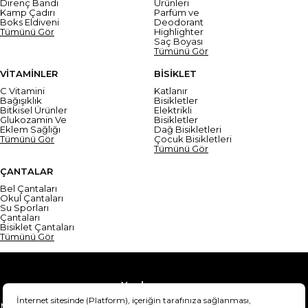
Direnç Bandı
Ürünleri
Kamp Çadırı
Parfüm ve
Boks Eldiveni
Deodorant
Tümünü Gör
Highlighter
Saç Boyası
Tümünü Gör
VİTAMİNLER
BİSİKLET
C Vitamini
Katlanır
Bağışıklık
Bisikletler
Bitkisel Ürünler
Elektrikli
Glukozamin Ve
Bisikletler
Eklem Sağlığı
Dağ Bisikletleri
Tümünü Gör
Çocuk Bisikletleri
Tümünü Gör
ÇANTALAR
Bel Çantaları
Okul Çantaları
Su Sporları
Çantaları
Bisiklet Çantaları
Tümünü Gör
Yardım
Mesafeli Satış Sözleşmesi
Teslimat Bilgisi