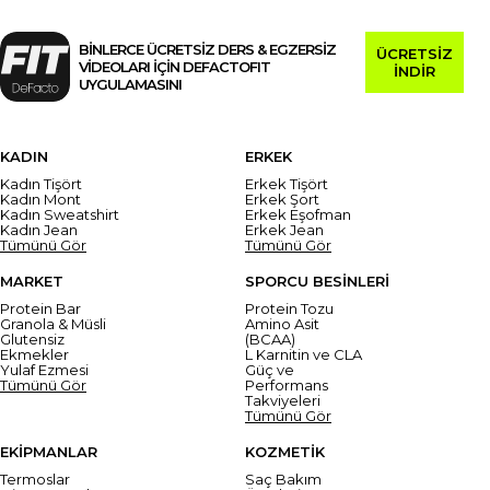
BİNLERCE ÜCRETSİZ DERS & EGZERSİZ
ÜCRETSİZ
VİDEOLARI İÇİN DEFACTOFIT
İNDİR
UYGULAMASINI
KADIN
ERKEK
Kadın Tişört
Erkek Tişört
Kadın Mont
Erkek Şort
Kadın Sweatshirt
Erkek Eşofman
Kadın Jean
Erkek Jean
Tümünü Gör
Tümünü Gör
MARKET
SPORCU BESİNLERİ
Protein Bar
Protein Tozu
Granola & Müsli
Amino Asit
Glutensiz
(BCAA)
Ekmekler
L Karnitin ve CLA
Yulaf Ezmesi
Güç ve
Tümünü Gör
Performans
Takviyeleri
Tümünü Gör
EKİPMANLAR
KOZMETİK
Termoslar
Saç Bakım