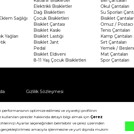
Katlanır Bisikletler
Bel Çantaları
Elektrikli Bisikletler
Okul Çantaları
Dağ Bisikletleri
Su Sporları Çanta
Eklem Sağlığı
Çocuk Bisikletleri
Bisiklet Çantalar
Bisiklet Çantası
Omuz / Postacı 
Bisiklet Kaskı
Tenis Çantaları
k Yağları
Bisiklet Lastiği
Kamp Çantaları
tik
Bisiklet Jant
Sırt Çantaları
Pedal
Yemek / Beslen
Bisiklet Eldiveni
Mat Çantaları
8-11 Yaş Çocuk Bisikletleri
Spor Çantaları
da
Gizlilik Sözleşmesi
ü nasıl iade edebilirim?