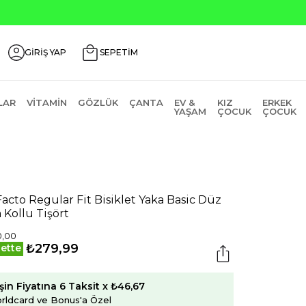
GİRİŞ YAP
SEPETİM
LAR
VITAMIN
GÖZLÜK
ÇANTA
EV &
KIZ
ERKEK
YAŞAM
ÇOCUK
ÇOCUK
acto Regular Fit Bisiklet Yaka Basic Düz
a Kollu Tişört
0,00
₺279,99
ette
şin Fiyatına 6 Taksit x ₺46,67
rldcard ve Bonus'a Özel