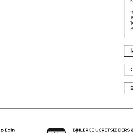
k
H
g
1
1
8
ip Edin
BİNLERCE ÜCRETSİZ DERS 