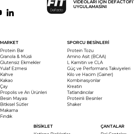
VİDEOLARI İÇİN DEFACTOFI
UYGULAMASINI
MARKET
SPORCU BESİNLERİ
Protein Bar
Protein Tozu
Granola & Müsli
Amino Asit (BCAA)
Glutensiz Ekmekler
L Karnitin ve CLA
Yulaf Ezmesi
Güç ve Performans Takviyeleri
Kahve
Kilo ve Hacim (Gainer)
Kakao
Kombinasyonlar
Çay
Kreatin
Propolis ve Arı Ürünleri
Tatlandırıcılar
Besin Mayası
Proteinli Besinler
Bitkisel Sütler
Shaker
Makarna
Fındık
BİSİKLET
ÇANTALAR