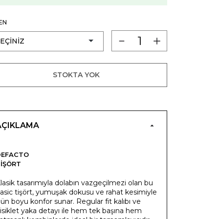
EN
STOKTA YOK
AÇIKLAMA
DEFACTO
IŞÖRT
lasik tasarımıyla dolabın vazgeçilmezi olan bu
asic tişört, yumuşak dokusu ve rahat kesimiyle
ün boyu konfor sunar. Regular fit kalıbı ve
isiklet yaka detayı ile hem tek başına hem