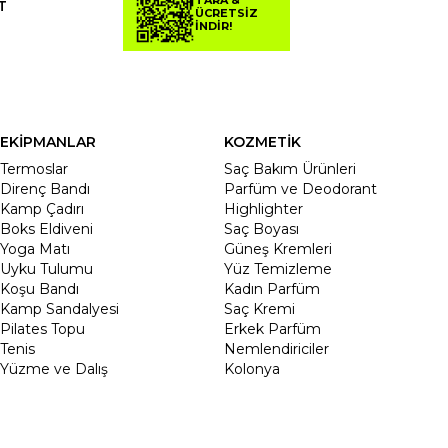
TARA &
T
ÜCRETSİZ
İNDİR!
EKİPMANLAR
KOZMETİK
Termoslar
Saç Bakım Ürünleri
Direnç Bandı
Parfüm ve Deodorant
Kamp Çadırı
Highlighter
Boks Eldiveni
Saç Boyası
Yoga Matı
Güneş Kremleri
Uyku Tulumu
Yüz Temizleme
Koşu Bandı
Kadın Parfüm
Kamp Sandalyesi
Saç Kremi
Pilates Topu
Erkek Parfüm
Tenis
Nemlendiriciler
Yüzme ve Dalış
Kolonya