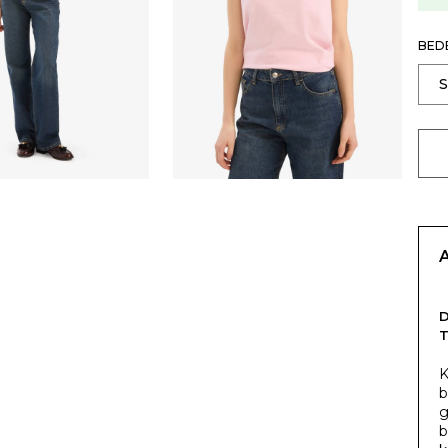
BED
T
K
b
g
b