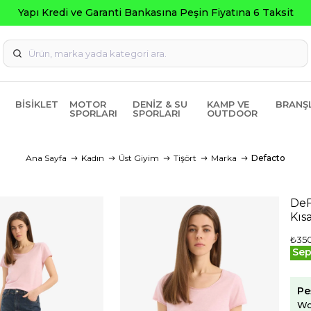
a Peşin Fiyatına 6 Taksit
BISIKLET
MOTOR
DENIZ & SU
KAMP VE
BRANŞ
SPORLARI
SPORLARI
OUTDOOR
Ana Sayfa
Kadın
Üst Giyim
Tişört
Marka
Defacto
DeF
Kıs
₺35
Sep
Pe
Wo