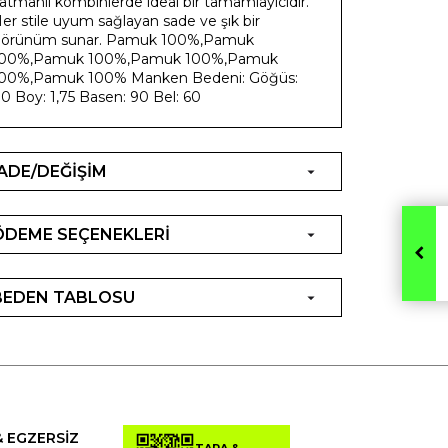
atmanlı kombinlerde ideal bir tamamlayıcıdır.
er stile uyum sağlayan sade ve şık bir
örünüm sunar. Pamuk 100%,Pamuk
00%,Pamuk 100%,Pamuk 100%,Pamuk
00%,Pamuk 100% Manken Bedeni: Göğüs:
0 Boy: 1,75 Basen: 90 Bel: 60
İADE/DEĞİŞİM
ÖDEME SEÇENEKLERİ
BEDEN TABLOSU
& EGZERSİZ