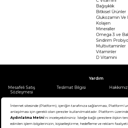
C Vitamini
Bağışıklık
Bitkisel Ürünler
Glukozamin Ve 
Kolajen
Mineraller
Omega 3 ve Balı
Sindirim Probiyo
Multivitaminler
Vitaminler
D Vitamini
Yardım
Mesafeli Satış
Teslimat Bilgisi
Hakkımız
Sözleşmesi
Şartlar & Koşullar
Ürünüm