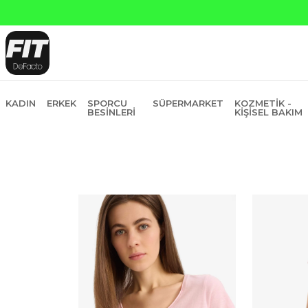
Yapı Kredi ve Garanti Bankasın
KADIN
ERKEK
SPORCU
SÜPERMARKET
KOZMETIK -
BESINLERI
KIŞISEL BAKIM