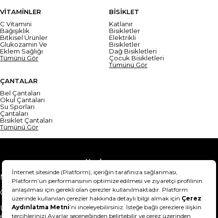
VİTAMİNLER
BİSİKLET
C Vitamini
Katlanır
Bağışıklık
Bisikletler
Bitkisel Ürünler
Elektrikli
Glukozamin Ve
Bisikletler
Eklem Sağlığı
Dağ Bisikletleri
Tümünü Gör
Çocuk Bisikletleri
Tümünü Gör
ÇANTALAR
Bel Çantaları
Okul Çantaları
Su Sporları
Çantaları
Bisiklet Çantaları
Tümünü Gör
Yardım
Mesafeli Satış Sözleşmesi
Teslimat Bilgisi
Gizlilik Sözleşmesi
Şartlar & Koşullar
Ürünümü nasıl iade
Hakkımızda
edebilirim?