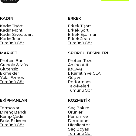
KADIN
ERKEK
Kadın Tişört
Erkek Tişört
Kadın Mont
Erkek Şort
Kadın Sweatshirt
Erkek Eşofman
Kadın Jean
Erkek Jean
Tümünü Gör
Tümünü Gör
MARKET
SPORCU BESİNLERİ
Protein Bar
Protein Tozu
Granola & Müsli
Amino Asit
Glutensiz
(BCAA)
Ekmekler
L Karnitin ve CLA
Yulaf Ezmesi
Güç ve
Tümünü Gör
Performans
Takviyeleri
Tümünü Gör
EKİPMANLAR
KOZMETİK
Termoslar
Saç Bakım
Direnç Bandı
Ürünleri
Kamp Çadırı
Parfüm ve
Boks Eldiveni
Deodorant
Tümünü Gör
Highlighter
Saç Boyası
Tümünü Gör