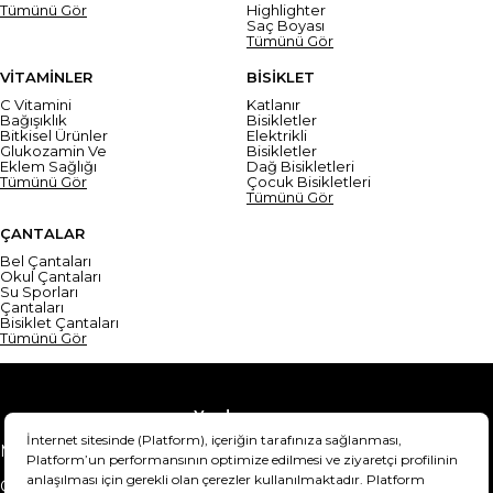
Tümünü Gör
Highlighter
Saç Boyası
Tümünü Gör
VİTAMİNLER
BİSİKLET
C Vitamini
Katlanır
Bağışıklık
Bisikletler
Bitkisel Ürünler
Elektrikli
Glukozamin Ve
Bisikletler
Eklem Sağlığı
Dağ Bisikletleri
Tümünü Gör
Çocuk Bisikletleri
Tümünü Gör
ÇANTALAR
Bel Çantaları
Okul Çantaları
Su Sporları
Çantaları
Bisiklet Çantaları
Tümünü Gör
Yardım
Mesafeli Satış Sözleşmesi
Teslimat Bilgisi
Gizlilik Sözleşmesi
Şartlar & Koşullar