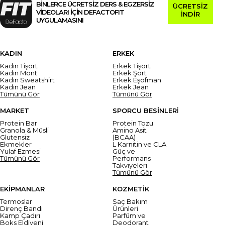
BİNLERCE ÜCRETSİZ DERS & EGZERSİZ
ÜCRETSİZ
VİDEOLARI İÇİN DEFACTOFIT
İNDİR
UYGULAMASINI
KADIN
ERKEK
Kadın Tişört
Erkek Tişört
Kadın Mont
Erkek Şort
Kadın Sweatshirt
Erkek Eşofman
Kadın Jean
Erkek Jean
Tümünü Gör
Tümünü Gör
MARKET
SPORCU BESİNLERİ
Protein Bar
Protein Tozu
Granola & Müsli
Amino Asit
Glutensiz
(BCAA)
Ekmekler
L Karnitin ve CLA
Yulaf Ezmesi
Güç ve
Tümünü Gör
Performans
Takviyeleri
Tümünü Gör
EKİPMANLAR
KOZMETİK
Termoslar
Saç Bakım
Direnç Bandı
Ürünleri
Kamp Çadırı
Parfüm ve
Boks Eldiveni
Deodorant