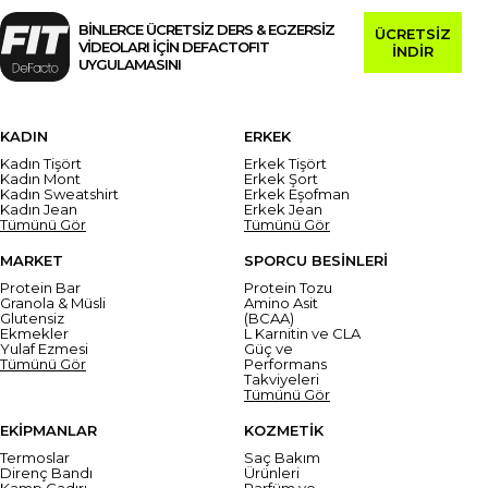
BİNLERCE ÜCRETSİZ DERS & EGZERSİZ
ÜCRETSİZ
VİDEOLARI İÇİN DEFACTOFIT
İNDİR
UYGULAMASINI
KADIN
ERKEK
Kadın Tişört
Erkek Tişört
Kadın Mont
Erkek Şort
Kadın Sweatshirt
Erkek Eşofman
Kadın Jean
Erkek Jean
Tümünü Gör
Tümünü Gör
MARKET
SPORCU BESİNLERİ
Protein Bar
Protein Tozu
Granola & Müsli
Amino Asit
Glutensiz
(BCAA)
Ekmekler
L Karnitin ve CLA
Yulaf Ezmesi
Güç ve
Tümünü Gör
Performans
Takviyeleri
Tümünü Gör
EKİPMANLAR
KOZMETİK
Termoslar
Saç Bakım
Direnç Bandı
Ürünleri
Kamp Çadırı
Parfüm ve