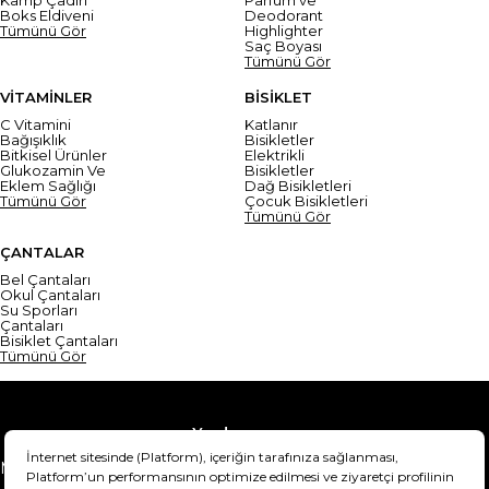
Boks Eldiveni
Deodorant
Tümünü Gör
Highlighter
Saç Boyası
Tümünü Gör
VİTAMİNLER
BİSİKLET
C Vitamini
Katlanır
Bağışıklık
Bisikletler
Bitkisel Ürünler
Elektrikli
Glukozamin Ve
Bisikletler
Eklem Sağlığı
Dağ Bisikletleri
Tümünü Gör
Çocuk Bisikletleri
Tümünü Gör
ÇANTALAR
Bel Çantaları
Okul Çantaları
Su Sporları
Çantaları
Bisiklet Çantaları
Tümünü Gör
Yardım
Mesafeli Satış Sözleşmesi
Teslimat Bilgisi