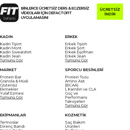
BİNLERCE ÜCRETSİZ DERS & EGZERSİZ
ÜCRETSİZ
VİDEOLARI İÇİN DEFACTOFIT
İNDİR
UYGULAMASINI
KADIN
ERKEK
Kadın Tişört
Erkek Tişört
Kadın Mont
Erkek Şort
Kadın Sweatshirt
Erkek Eşofman
Kadın Jean
Erkek Jean
Tümünü Gör
Tümünü Gör
MARKET
SPORCU BESİNLERİ
Protein Bar
Protein Tozu
Granola & Müsli
Amino Asit
Glutensiz
(BCAA)
Ekmekler
L Karnitin ve CLA
Yulaf Ezmesi
Güç ve
Tümünü Gör
Performans
Takviyeleri
Tümünü Gör
EKİPMANLAR
KOZMETİK
Termoslar
Saç Bakım
Direnç Bandı
Ürünleri