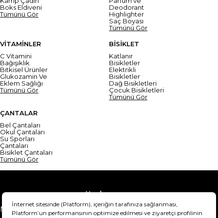
Kamp Çadırı
Parfüm ve
Boks Eldiveni
Deodorant
Tümünü Gör
Highlighter
Saç Boyası
Tümünü Gör
VİTAMİNLER
BİSİKLET
C Vitamini
Katlanır
Bağışıklık
Bisikletler
Bitkisel Ürünler
Elektrikli
Glukozamin Ve
Bisikletler
Eklem Sağlığı
Dağ Bisikletleri
Tümünü Gör
Çocuk Bisikletleri
Tümünü Gör
ÇANTALAR
Bel Çantaları
Okul Çantaları
Su Sporları
Çantaları
Bisiklet Çantaları
Tümünü Gör
Yardım
Mesafeli Satış Sözleşmesi
Teslimat Bilgisi