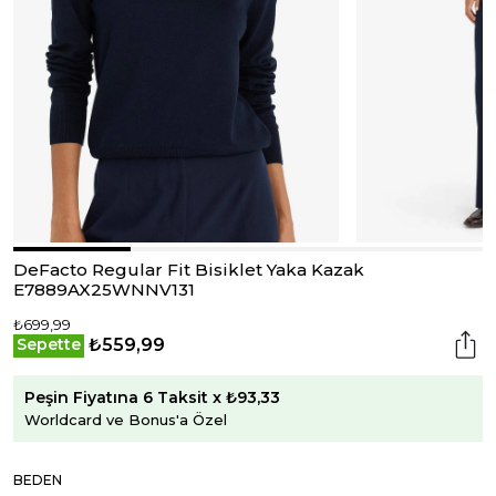
DeFacto Regular Fit Bisiklet Yaka Kazak
E7889AX25WNNV131
₺699,99
₺559,99
Sepette
Peşin Fiyatına 6 Taksit x ₺93,33
Worldcard ve Bonus'a Özel
BEDEN