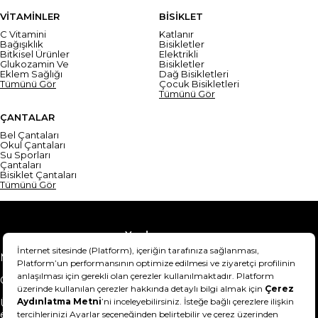
VİTAMİNLER
BİSİKLET
C Vitamini
Katlanır
Bağışıklık
Bisikletler
Bitkisel Ürünler
Elektrikli
Glukozamin Ve
Bisikletler
Eklem Sağlığı
Dağ Bisikletleri
Tümünü Gör
Çocuk Bisikletleri
Tümünü Gör
ÇANTALAR
Bel Çantaları
Okul Çantaları
Su Sporları
Çantaları
Bisiklet Çantaları
Tümünü Gör
Yardım
Mesafeli Satış Sözleşmesi
Teslimat Bilgisi
Gizlilik Sözleşmesi
Şartlar & Koşullar
Ürünümü nasıl iade
Hakkımızda
edebilirim?