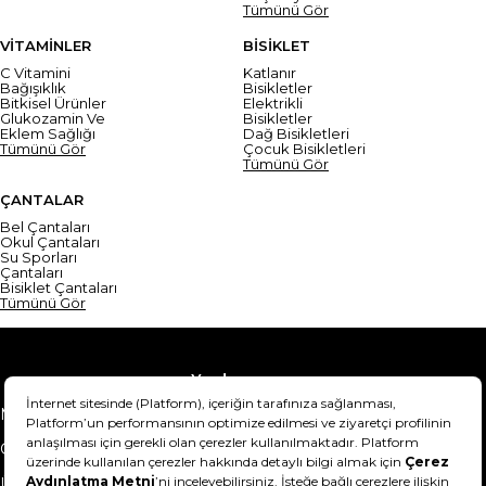
Tümünü Gör
VİTAMİNLER
BİSİKLET
C Vitamini
Katlanır
Bağışıklık
Bisikletler
Bitkisel Ürünler
Elektrikli
Glukozamin Ve
Bisikletler
Eklem Sağlığı
Dağ Bisikletleri
Tümünü Gör
Çocuk Bisikletleri
Tümünü Gör
ÇANTALAR
Bel Çantaları
Okul Çantaları
Su Sporları
Çantaları
Bisiklet Çantaları
Tümünü Gör
Yardım
Mesafeli Satış Sözleşmesi
Teslimat Bilgisi
Gizlilik Sözleşmesi
Şartlar & Koşullar
Ürünümü nasıl iade
Hakkımızda