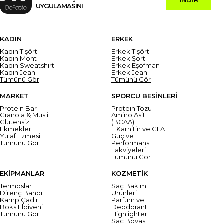
UYGULAMASINI
KADIN
ERKEK
Kadın Tişört
Erkek Tişört
Kadın Mont
Erkek Şort
Kadın Sweatshirt
Erkek Eşofman
Kadın Jean
Erkek Jean
Tümünü Gör
Tümünü Gör
MARKET
SPORCU BESİNLERİ
Protein Bar
Protein Tozu
Granola & Müsli
Amino Asit
Glutensiz
(BCAA)
Ekmekler
L Karnitin ve CLA
Yulaf Ezmesi
Güç ve
Tümünü Gör
Performans
Takviyeleri
Tümünü Gör
EKİPMANLAR
KOZMETİK
Termoslar
Saç Bakım
Direnç Bandı
Ürünleri
Kamp Çadırı
Parfüm ve
Boks Eldiveni
Deodorant
Tümünü Gör
Highlighter
Saç Boyası