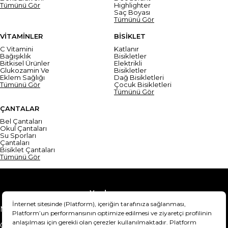
Tümünü Gör
Highlighter
Saç Boyası
Tümünü Gör
VİTAMİNLER
BİSİKLET
C Vitamini
Katlanır
Bağışıklık
Bisikletler
Bitkisel Ürünler
Elektrikli
Glukozamin Ve
Bisikletler
Eklem Sağlığı
Dağ Bisikletleri
Tümünü Gör
Çocuk Bisikletleri
Tümünü Gör
ÇANTALAR
Bel Çantaları
Okul Çantaları
Su Sporları
Çantaları
Bisiklet Çantaları
Tümünü Gör
Yardım
Mesafeli Satış Sözleşmesi
Teslimat Bilgisi
Gizlilik Sözleşmesi
Şartlar & Koşullar