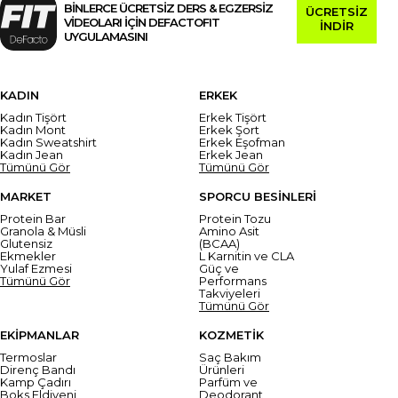
BİNLERCE ÜCRETSİZ DERS & EGZERSİZ
ÜCRETSİZ
VİDEOLARI İÇİN DEFACTOFIT
İNDİR
UYGULAMASINI
KADIN
ERKEK
Kadın Tişört
Erkek Tişört
Kadın Mont
Erkek Şort
Kadın Sweatshirt
Erkek Eşofman
Kadın Jean
Erkek Jean
Tümünü Gör
Tümünü Gör
MARKET
SPORCU BESİNLERİ
Protein Bar
Protein Tozu
Granola & Müsli
Amino Asit
Glutensiz
(BCAA)
Ekmekler
L Karnitin ve CLA
Yulaf Ezmesi
Güç ve
Tümünü Gör
Performans
Takviyeleri
Tümünü Gör
EKİPMANLAR
KOZMETİK
Termoslar
Saç Bakım
Direnç Bandı
Ürünleri
Kamp Çadırı
Parfüm ve
Boks Eldiveni
Deodorant