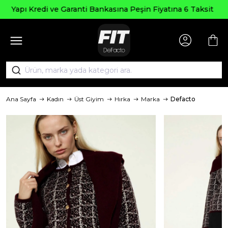
Seçili Ürünlerde ₺20
nkasına Peşin Fiyatına 6 Taksit
AG
Ana Sayfa
Kadın
Üst Giyim
Hırka
Marka
Defacto