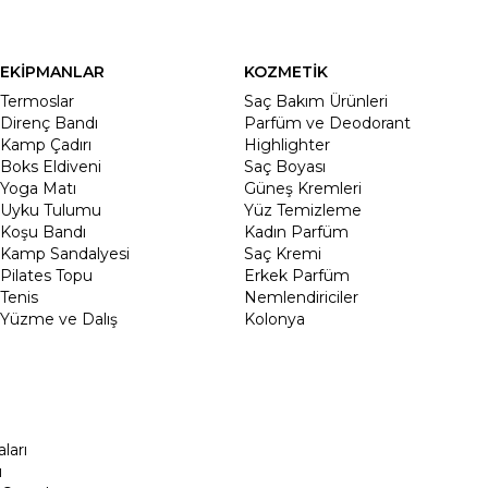
EKİPMANLAR
KOZMETİK
Termoslar
Saç Bakım Ürünleri
Direnç Bandı
Parfüm ve Deodorant
Kamp Çadırı
Highlighter
Boks Eldiveni
Saç Boyası
Yoga Matı
Güneş Kremleri
Uyku Tulumu
Yüz Temizleme
Koşu Bandı
Kadın Parfüm
Kamp Sandalyesi
Saç Kremi
Pilates Topu
Erkek Parfüm
Tenis
Nemlendiriciler
Yüzme ve Dalış
Kolonya
ları
ı