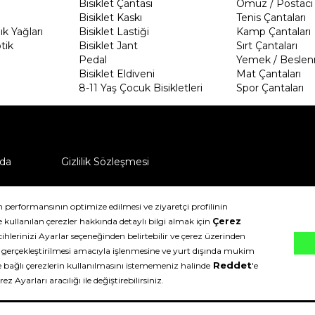
Bisiklet Çantası
Omuz / Postacı 
Bisiklet Kaskı
Tenis Çantaları
k Yağları
Bisiklet Lastiği
Kamp Çantaları
tik
Bisiklet Jant
Sırt Çantaları
Pedal
Yemek / Beslen
Bisiklet Eldiveni
Mat Çantaları
8-11 Yaş Çocuk Bisikletleri
Spor Çantaları
da
Gizlilik Sözleşmesi
ü nasıl iade edebilirim?
klıdır.