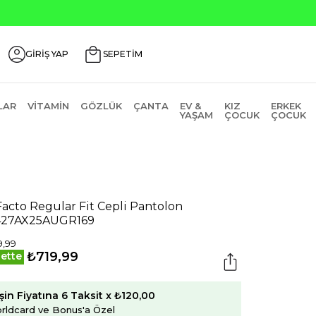
GİRİŞ YAP
SEPETİM
LAR
VITAMIN
GÖZLÜK
ÇANTA
EV &
KIZ
ERKEK
YAŞAM
ÇOCUK
ÇOCUK
acto Regular Fit Cepli Pantolon
427AX25AUGR169
9,99
₺719,99
ette
şin Fiyatına 6 Taksit x ₺120,00
rldcard ve Bonus'a Özel