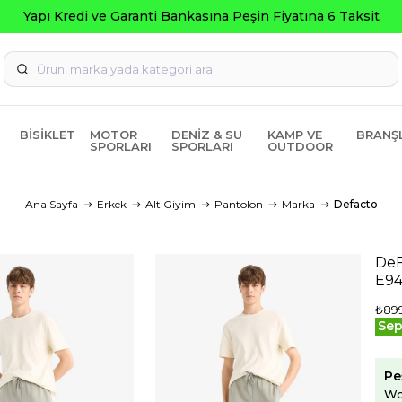
Kredi ve Garanti Bankasına Peşin Fiyatına 6 Taksit
BISIKLET
MOTOR
DENIZ & SU
KAMP VE
BRANŞ
SPORLARI
SPORLARI
OUTDOOR
Ana Sayfa
Erkek
Alt Giyim
Pantolon
Marka
Defacto
DeF
E9
₺89
Sep
Pe
Wo