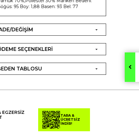
amuk 70%,Poliester 30% Manken Bedeni:
öğüs: 95 Boy: 1,88 Basen: 93 Bel: 77
İADE/DEĞİŞİM
ÖDEME SEÇENEKLERİ
BEDEN TABLOSU
& EGZERSİZ
TARA &
T
ÜCRETSİZ
İNDİR!