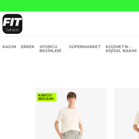
Yapı 
KADIN
ERKEK
SPORCU
SÜPERMARKET
KOZMETIK -
BESINLERI
KIŞISEL BAKIM
KARGO
BEDAVA!