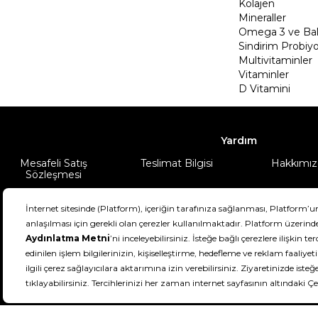
Kolajen
Mineraller
Omega 3 ve Balı
Sindirim Probiyo
Multivitaminler
Vitaminler
D Vitamini
Yardım
Mesafeli Satış
Teslimat Bilgisi
Hakkımız
Sözleşmesi
Şartlar & Koşullar
Ürünüm
DeFactoFIT ©️ 2022-2026. Tüm hakları sa
21
SEÇİNİZ