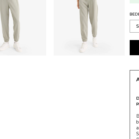
BED
B
b
a
S