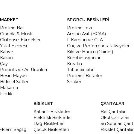
MARKET
SPORCU BESİNLERİ
Protein Bar
Protein Tozu
Granola & Müsli
Amino Asit (BCAA)
Glutensiz Ekmekler
L Karnitin ve CLA
Yulaf Ezmesi
Güç ve Performans Takviyeleri
Kahve
Kilo ve Hacim (Gainer)
Kakao
Kombinasyonlar
Çay
Kreatin
Propolis ve Arı Ürünleri
Tatlandırıcılar
Besin Mayası
Proteinli Besinler
Bitkisel Sütler
Shaker
Makarna
Fındık
BİSİKLET
ÇANTALAR
Katlanır Bisikletler
Bel Çantaları
Elektrikli Bisikletler
Okul Çantaları
Dağ Bisikletleri
Su Sporları Çanta
Eklem Sağlığı
Çocuk Bisikletleri
Bisiklet Çantalar