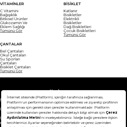
VİTAMİNLER
BİSİKLET
C Vitamini
Katlanır
Bağışıklık
Bisikletler
Bitkisel Ürünler
Elektrikli
Glukozamin Ve
Bisikletler
Eklem Sağlığı
Dağ Bisikletleri
Tümünü Gör
Çocuk Bisikletleri
Tümünü Gör
ÇANTALAR
Bel Çantaları
Okul Çantaları
Su Sporları
Çantaları
Bisiklet Çantaları
Tümünü Gör
Yardım
Mesafeli Satış Sözleşmesi
Teslimat Bilgisi
Gizlilik Sözleşmesi
Şartlar & Koşullar
Ürünümü nasıl iade
Hakkımızda
edebilirim?