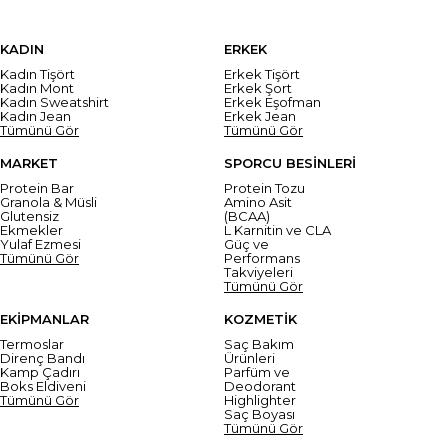
KADIN
ERKEK
Kadın Tişört
Erkek Tişört
Kadın Mont
Erkek Şort
Kadın Sweatshirt
Erkek Eşofman
Kadın Jean
Erkek Jean
Tümünü Gör
Tümünü Gör
MARKET
SPORCU BESİNLERİ
Protein Bar
Protein Tozu
Granola & Müsli
Amino Asit
Glutensiz
(BCAA)
Ekmekler
L Karnitin ve CLA
Yulaf Ezmesi
Güç ve
Tümünü Gör
Performans
Takviyeleri
Tümünü Gör
EKİPMANLAR
KOZMETİK
Termoslar
Saç Bakım
Direnç Bandı
Ürünleri
Kamp Çadırı
Parfüm ve
Boks Eldiveni
Deodorant
Tümünü Gör
Highlighter
Saç Boyası
Tümünü Gör