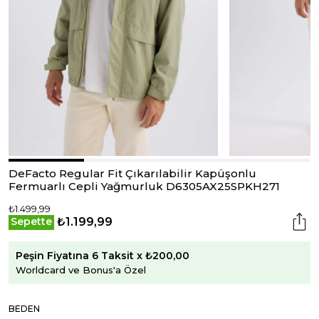
DeFacto Regular Fit Çıkarılabilir Kapüşonlu
Fermuarlı Cepli Yağmurluk D6305AX25SPKH271
₺1.499,99
₺1.199,99
Sepette
Peşin Fiyatına 6 Taksit x ₺200,00
Worldcard ve Bonus'a Özel
BEDEN