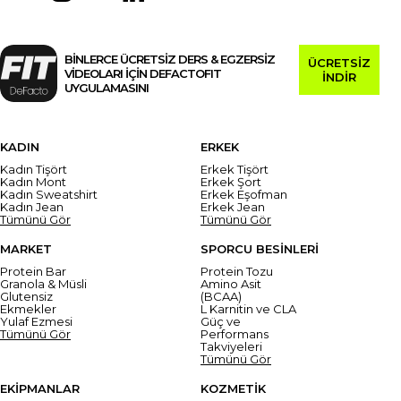
BİNLERCE ÜCRETSİZ DERS & EGZERSİZ
ÜCRETSİZ
VİDEOLARI İÇİN DEFACTOFIT
İNDİR
UYGULAMASINI
KADIN
ERKEK
Kadın Tişört
Erkek Tişört
Kadın Mont
Erkek Şort
Kadın Sweatshirt
Erkek Eşofman
Kadın Jean
Erkek Jean
Tümünü Gör
Tümünü Gör
MARKET
SPORCU BESİNLERİ
Protein Bar
Protein Tozu
Granola & Müsli
Amino Asit
Glutensiz
(BCAA)
Ekmekler
L Karnitin ve CLA
Yulaf Ezmesi
Güç ve
Tümünü Gör
Performans
Takviyeleri
Tümünü Gör
EKİPMANLAR
KOZMETİK