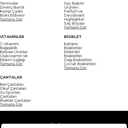
Termoslar
Saç Bakım
Direnç Bandı
Ürünleri
Kamp Çadırı
Parfüm ve
Boks Eldiveni
Deodorant
Tümünü Gör
Highlighter
Saç Boyası
Tümünü Gör
VİTAMİNLER
BİSİKLET
C Vitamini
Katlanır
Bağışıklık
Bisikletler
Bitkisel Ürünler
Elektrikli
Glukozamin Ve
Bisikletler
Eklem Sağlığı
Dağ Bisikletleri
Tümünü Gör
Çocuk Bisikletleri
Tümünü Gör
ÇANTALAR
Bel Çantaları
Okul Çantaları
Su Sporları
Çantaları
Bisiklet Çantaları
Tümünü Gör
Yardım