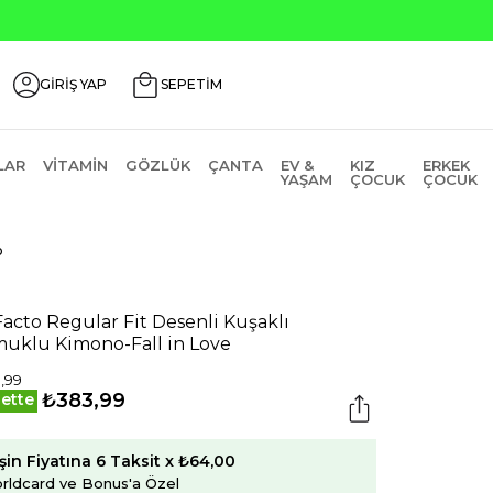
GİRİŞ YAP
SEPETİM
LAR
VITAMIN
GÖZLÜK
ÇANTA
EV &
KIZ
ERKEK
YAŞAM
ÇOCUK
ÇOCUK
o
acto Regular Fit Desenli Kuşaklı
uklu Kimono-Fall in Love
,99
₺383,99
ette
şin Fiyatına 6 Taksit x ₺64,00
rldcard ve Bonus'a Özel