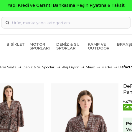
Yapı Kredi ve Garanti Bankasına Peşin Fiyatına 6 Taksit
BISIKLET
MOTOR
DENIZ & SU
KAMP VE
BRANŞ
SPORLARI
SPORLARI
OUTDOOR
Ana Sayfa
Deniz & Su Sporları
Plaj Giyim
Mayo
Marka
Defact
DeF
Pam
₺479
Sep
Pe
Wo