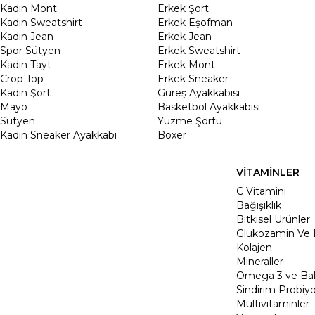
Kadın Mont
Erkek Şort
Kadın Sweatshirt
Erkek Eşofman
Kadın Jean
Erkek Jean
Spor Sütyen
Erkek Sweatshirt
Kadın Tayt
Erkek Mont
Crop Top
Erkek Sneaker
Kadin Şort
Güreş Ayakkabısı
Mayo
Basketbol Ayakkabısı
Sütyen
Yüzme Şortu
Kadın Sneaker Ayakkabı
Boxer
VİTAMİNLER
C Vitamini
Bağışıklık
Bitkisel Ürünler
Glukozamin Ve 
Kolajen
Mineraller
Omega 3 ve Balı
Sindirim Probiyo
Multivitaminler