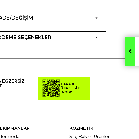
İADE/DEĞİŞİM
ÖDEME SEÇENEKLERİ
& EGZERSİZ
TARA &
T
ÜCRETSİZ
İNDİR!
EKİPMANLAR
KOZMETİK
Termoslar
Saç Bakım Ürünleri