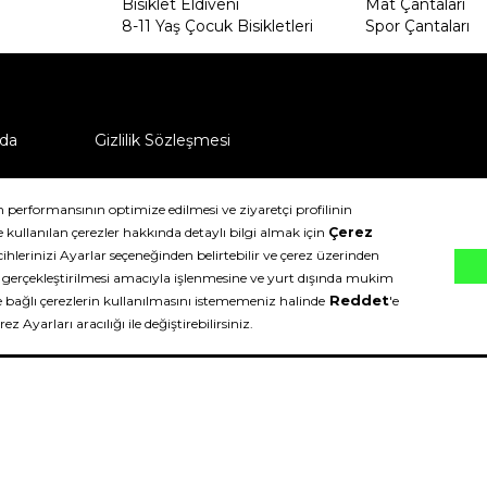
Bisiklet Eldiveni
Mat Çantaları
8-11 Yaş Çocuk Bisikletleri
Spor Çantaları
da
Gizlilik Sözleşmesi
ü nasıl iade edebilirim?
klıdır.