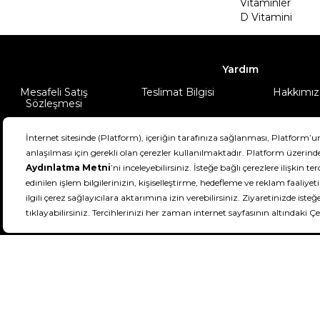
Vitaminler
D Vitamini
Yardım
Mesafeli Satış
Teslimat Bilgisi
Hakkımız
Sözleşmesi
Şartlar & Koşullar
Ürünüm
DeFactoFIT ©️ 2022-2026. Tüm hakları sa
21
SEÇİNİZ