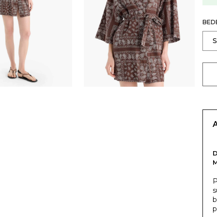
BED
P
s
b
p