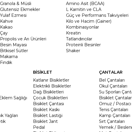
Granola & Müsli
Amino Asit (BCAA)
Glutensiz Ekmekler
L Karnitin ve CLA
Yulaf Ezmesi
Güç ve Performans Takviyeleri
Kahve
Kilo ve Hacim (Gainer)
Kakao
Kombinasyonlar
Çay
Kreatin
Propolis ve Arı Ürünleri
Tatlandırıcılar
Besin Mayası
Proteinli Besinler
Bitkisel Sütler
Shaker
Makarna
Fındık
BİSİKLET
ÇANTALAR
Katlanır Bisikletler
Bel Çantaları
Elektrikli Bisikletler
Okul Çantaları
Dağ Bisikletleri
Su Sporları Çanta
Eklem Sağlığı
Çocuk Bisikletleri
Bisiklet Çantalar
Bisiklet Çantası
Omuz / Postacı 
Bisiklet Kaskı
Tenis Çantaları
k Yağları
Bisiklet Lastiği
Kamp Çantaları
tik
Bisiklet Jant
Sırt Çantaları
Pedal
Yemek / Beslen