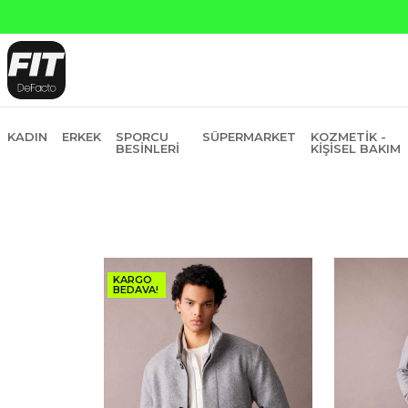
anti Bankasına Peşin Fiyatına 6 Taksit
KADIN
ERKEK
SPORCU
SÜPERMARKET
KOZMETIK -
BESINLERI
KIŞISEL BAKIM
KARGO
BEDAVA!