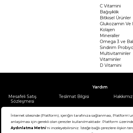
C Vitamini
Bağışıklık
Bitkisel Ürünler
Glukozamin Ve 
Kolajen
Mineraller
Omega 3 ve Balı
Sindirim Probiyo
Multivitaminler
Vitaminler
D Vitamini
Yardım
Mesafeli Satış
Teslimat Bilgisi
Hakkımız
Sözleşmesi
Şartlar & Koşullar
Ürünüm