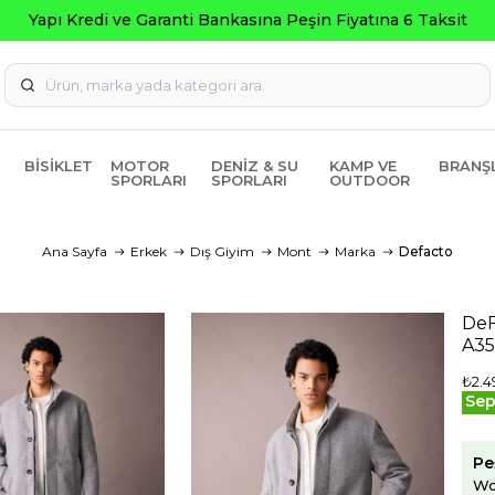
BISIKLET
MOTOR
DENIZ & SU
KAMP VE
BRANŞ
SPORLARI
SPORLARI
OUTDOOR
Ana Sayfa
Erkek
Dış Giyim
Mont
Marka
Defacto
DeF
A3
₺2.4
Sep
Pe
Wo