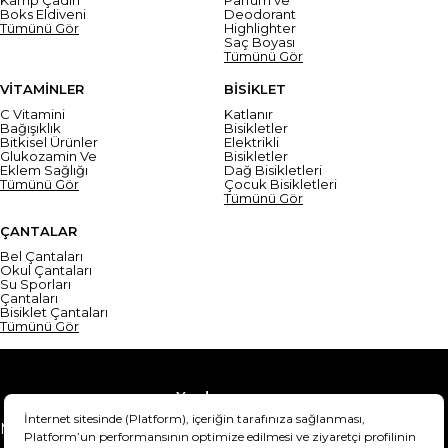
Boks Eldiveni
Deodorant
Tümünü Gör
Highlighter
Saç Boyası
Tümünü Gör
VİTAMİNLER
BİSİKLET
C Vitamini
Katlanır
Bağışıklık
Bisikletler
Bitkisel Ürünler
Elektrikli
Glukozamin Ve
Bisikletler
Eklem Sağlığı
Dağ Bisikletleri
Tümünü Gör
Çocuk Bisikletleri
Tümünü Gör
ÇANTALAR
Bel Çantaları
Okul Çantaları
Su Sporları
Çantaları
Bisiklet Çantaları
Tümünü Gör
Yardım
Mesafeli Satış Sözleşmesi
Teslimat Bilgisi