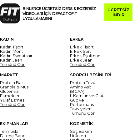
BİNLERCE ÜCRETSİZ DERS & EGZERSİZ
ÜCRETSİZ
VİDEOLARI İÇİN DEFACTOFIT
İNDİR
UYGULAMASINI
KADIN
ERKEK
Kadın Tişört
Erkek Tişört
Kadın Mont
Erkek Şort
Kadın Sweatshirt
Erkek Eşofman
Kadın Jean
Erkek Jean
Tümünü Gör
Tümünü Gör
MARKET
SPORCU BESİNLERİ
Protein Bar
Protein Tozu
Granola & Müsli
Amino Asit
Glutensiz
(BCAA)
Ekmekler
L Karnitin ve CLA
Yulaf Ezmesi
Güç ve
Tümünü Gör
Performans
Takviyeleri
Tümünü Gör
EKİPMANLAR
KOZMETİK
Termoslar
Saç Bakım
Direnç Bandı
Ürünleri
Kamp Çadırı
Parfüm ve