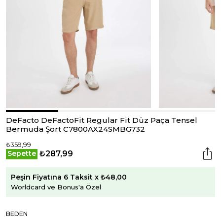
DeFacto DeFactoFit Regular Fit Düz Paça Tensel
Bermuda Şort C7800AX24SMBG732
₺359,99
₺287,99
Sepette
Peşin Fiyatına 6 Taksit x ₺48,00
Worldcard ve Bonus'a Özel
BEDEN