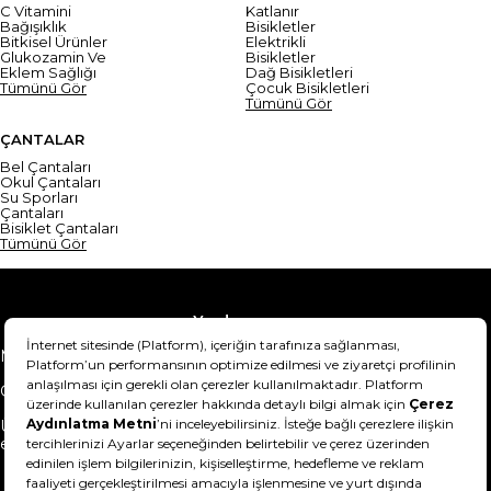
C Vitamini
Katlanır
Bağışıklık
Bisikletler
Bitkisel Ürünler
Elektrikli
Glukozamin Ve
Bisikletler
Eklem Sağlığı
Dağ Bisikletleri
Tümünü Gör
Çocuk Bisikletleri
Tümünü Gör
ÇANTALAR
Bel Çantaları
Okul Çantaları
Su Sporları
Çantaları
Bisiklet Çantaları
Tümünü Gör
Yardım
Mesafeli Satış Sözleşmesi
Teslimat Bilgisi
Gizlilik Sözleşmesi
Şartlar & Koşullar
Ürünümü nasıl iade
Hakkımızda
edebilirim?