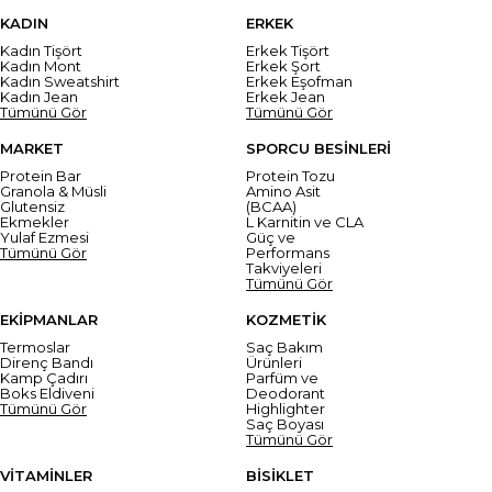
KADIN
ERKEK
Kadın Tişört
Erkek Tişört
Kadın Mont
Erkek Şort
Kadın Sweatshirt
Erkek Eşofman
Kadın Jean
Erkek Jean
Tümünü Gör
Tümünü Gör
MARKET
SPORCU BESİNLERİ
Protein Bar
Protein Tozu
Granola & Müsli
Amino Asit
Glutensiz
(BCAA)
Ekmekler
L Karnitin ve CLA
Yulaf Ezmesi
Güç ve
Tümünü Gör
Performans
Takviyeleri
Tümünü Gör
EKİPMANLAR
KOZMETİK
Termoslar
Saç Bakım
Direnç Bandı
Ürünleri
Kamp Çadırı
Parfüm ve
Boks Eldiveni
Deodorant
Tümünü Gör
Highlighter
Saç Boyası
Tümünü Gör
VİTAMİNLER
BİSİKLET