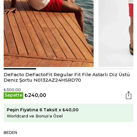
DeFacto DeFactoFit Regular Fit File Astarlı Diz Üstü
Deniz Şortu N0132AZ24HSRD70
₺300,00
₺240,00
Sepette
Peşin Fiyatına 6 Taksit x ₺40,00
Worldcard ve Bonus'a Özel
BEDEN