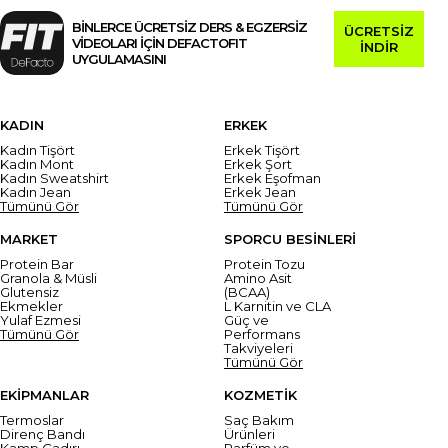
BİNLERCE ÜCRETSİZ DERS & EGZERSİZ
ÜCRETSİZ
VİDEOLARI İÇİN DEFACTOFIT
İNDİR
UYGULAMASINI
KADIN
ERKEK
Kadın Tişört
Erkek Tişört
Kadın Mont
Erkek Şort
Kadın Sweatshirt
Erkek Eşofman
Kadın Jean
Erkek Jean
Tümünü Gör
Tümünü Gör
MARKET
SPORCU BESİNLERİ
Protein Bar
Protein Tozu
Granola & Müsli
Amino Asit
Glutensiz
(BCAA)
Ekmekler
L Karnitin ve CLA
Yulaf Ezmesi
Güç ve
Tümünü Gör
Performans
Takviyeleri
Tümünü Gör
EKİPMANLAR
KOZMETİK
Termoslar
Saç Bakım
Direnç Bandı
Ürünleri
Kamp Çadırı
Parfüm ve