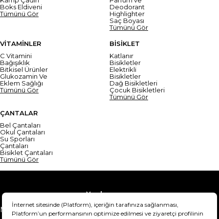
Boks Eldiveni
Deodorant
Tümünü Gör
Highlighter
Saç Boyası
Tümünü Gör
VİTAMİNLER
BİSİKLET
C Vitamini
Katlanır
Bağışıklık
Bisikletler
Bitkisel Ürünler
Elektrikli
Glukozamin Ve
Bisikletler
Eklem Sağlığı
Dağ Bisikletleri
Tümünü Gör
Çocuk Bisikletleri
Tümünü Gör
ÇANTALAR
Bel Çantaları
Okul Çantaları
Su Sporları
Çantaları
Bisiklet Çantaları
Tümünü Gör
Yardım
Mesafeli Satış Sözleşmesi
Teslimat Bilgisi