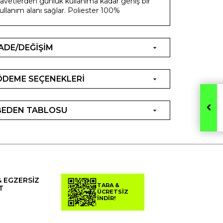
avetlerden günlük kullanıma kadar geniş bir
ullanım alanı sağlar. Poliester 100%
İADE/DEĞİŞİM
ÖDEME SEÇENEKLERİ
BEDEN TABLOSU
& EGZERSİZ
TARA &
T
ÜCRETSİZ
İNDİR!