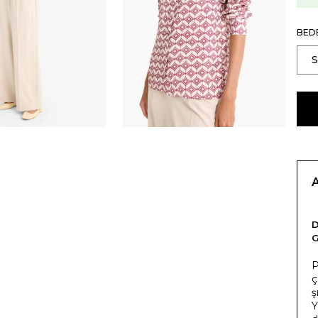
BED
P
ç
ş
Y