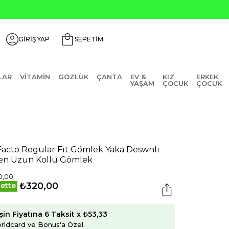
GİRİŞ YAP
SEPETİM
LAR
VITAMIN
GÖZLÜK
ÇANTA
EV &
KIZ
ERKEK
YAŞAM
ÇOCUK
ÇOCUK
acto Regular Fit Gömlek Yaka Deswnli
en Uzun Kollu Gömlek
0,00
₺320,00
ette
şin Fiyatına 6 Taksit x ₺53,33
rldcard ve Bonus'a Özel