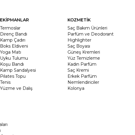
EKİPMANLAR
KOZMETİK
Termoslar
Saç Bakım Ürünleri
Direnç Bandı
Parfüm ve Deodorant
Kamp Çadırı
Highlighter
Boks Eldiveni
Saç Boyası
Yoga Matı
Güneş Kremleri
Uyku Tulumu
Yüz Temizleme
Koşu Bandı
Kadın Parfüm
Kamp Sandalyesi
Saç Kremi
Pilates Topu
Erkek Parfüm
Tenis
Nemlendiriciler
Yüzme ve Dalış
Kolonya
ları
ı