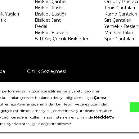
Bisiklet Çantası
Omuz / Postacı 
Bisiklet Kaskı
Tenis Çantaları
k Yağları
Bisiklet Lastiği
Kamp Çantaları
tik
Bisiklet Jant
Sırt Çantaları
Pedal
Yemek / Beslen
Bisiklet Eldiveni
Mat Çantaları
8-11 Yaş Çocuk Bisikletleri
Spor Çantaları
da
Gizlilik Sözleşmesi
ü nasıl iade edebilirim?
klıdır.