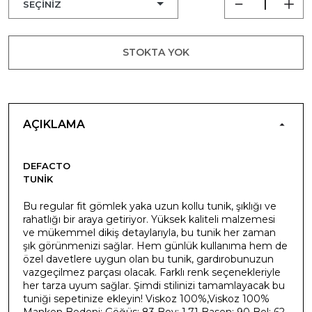
STOKTA YOK
AÇIKLAMA
DEFACTO
TUNIK
Bu regular fit gömlek yaka uzun kollu tunik, şıklığı ve
rahatlığı bir araya getiriyor. Yüksek kaliteli malzemesi
ve mükemmel dikiş detaylarıyla, bu tunik her zaman
şık görünmenizi sağlar. Hem günlük kullanıma hem de
özel davetlere uygun olan bu tunik, gardırobunuzun
vazgeçilmez parçası olacak. Farklı renk seçenekleriyle
her tarza uyum sağlar. Şimdi stilinizi tamamlayacak bu
tuniği sepetinize ekleyin! Viskoz 100%,Viskoz 100%
Manken Bedeni: Göğüs: 83 Boy: 1,71 Basen: 90 Bel: 62