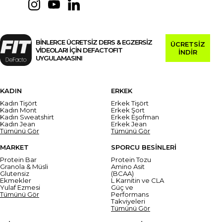
BİNLERCE ÜCRETSİZ DERS & EGZERSİZ
ÜCRETSİZ
VİDEOLARI İÇİN DEFACTOFIT
İNDİR
UYGULAMASINI
KADIN
ERKEK
Kadın Tişört
Erkek Tişört
Kadın Mont
Erkek Şort
Kadın Sweatshirt
Erkek Eşofman
Kadın Jean
Erkek Jean
Tümünü Gör
Tümünü Gör
MARKET
SPORCU BESİNLERİ
Protein Bar
Protein Tozu
Granola & Müsli
Amino Asit
Glutensiz
(BCAA)
Ekmekler
L Karnitin ve CLA
Yulaf Ezmesi
Güç ve
Tümünü Gör
Performans
Takviyeleri
Tümünü Gör