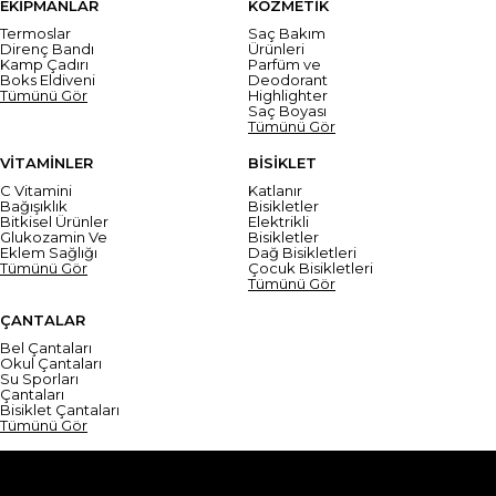
EKİPMANLAR
KOZMETİK
Termoslar
Saç Bakım
Direnç Bandı
Ürünleri
Kamp Çadırı
Parfüm ve
Boks Eldiveni
Deodorant
Tümünü Gör
Highlighter
Saç Boyası
Tümünü Gör
VİTAMİNLER
BİSİKLET
C Vitamini
Katlanır
Bağışıklık
Bisikletler
Bitkisel Ürünler
Elektrikli
Glukozamin Ve
Bisikletler
Eklem Sağlığı
Dağ Bisikletleri
Tümünü Gör
Çocuk Bisikletleri
Tümünü Gör
ÇANTALAR
Bel Çantaları
Okul Çantaları
Su Sporları
Çantaları
Bisiklet Çantaları
Tümünü Gör