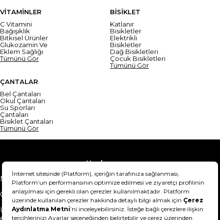
VİTAMİNLER
BİSİKLET
C Vitamini
Katlanır
Bağışıklık
Bisikletler
Bitkisel Ürünler
Elektrikli
Glukozamin Ve
Bisikletler
Eklem Sağlığı
Dağ Bisikletleri
Tümünü Gör
Çocuk Bisikletleri
Tümünü Gör
ÇANTALAR
Bel Çantaları
Okul Çantaları
Su Sporları
Çantaları
Bisiklet Çantaları
Tümünü Gör
Yardım
Mesafeli Satış Sözleşmesi
Teslimat Bilgisi
Gizlilik Sözleşmesi
Şartlar & Koşullar
Ürünümü nasıl iade
Hakkımızda
edebilirim?