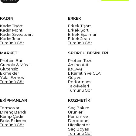
KADIN
ERKEK
Kadın Tişört
Erkek Tişört
Kadın Mont
Erkek Şort
Kadın Sweatshirt
Erkek Eşofman
Kadın Jean
Erkek Jean
Tümünü Gör
Tümünü Gör
MARKET
SPORCU BESİNLERİ
Protein Bar
Protein Tozu
Granola & Müsli
Amino Asit
Glutensiz
(BCAA)
Ekmekler
L Karnitin ve CLA
Yulaf Ezmesi
Güç ve
Tümünü Gör
Performans
Takviyeleri
Tümünü Gör
EKİPMANLAR
KOZMETİK
Termoslar
Saç Bakım
Direnç Bandı
Ürünleri
Kamp Çadırı
Parfüm ve
Boks Eldiveni
Deodorant
Tümünü Gör
Highlighter
Saç Boyası
Tümünü Gör