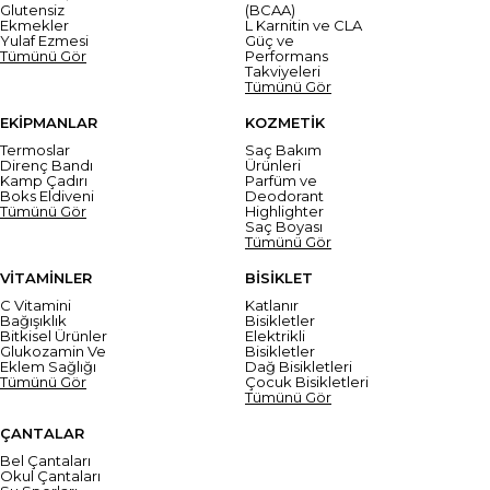
Glutensiz
(BCAA)
Ekmekler
L Karnitin ve CLA
Yulaf Ezmesi
Güç ve
Tümünü Gör
Performans
Takviyeleri
Tümünü Gör
EKİPMANLAR
KOZMETİK
Termoslar
Saç Bakım
Direnç Bandı
Ürünleri
Kamp Çadırı
Parfüm ve
Boks Eldiveni
Deodorant
Tümünü Gör
Highlighter
Saç Boyası
Tümünü Gör
VİTAMİNLER
BİSİKLET
C Vitamini
Katlanır
Bağışıklık
Bisikletler
Bitkisel Ürünler
Elektrikli
Glukozamin Ve
Bisikletler
Eklem Sağlığı
Dağ Bisikletleri
Tümünü Gör
Çocuk Bisikletleri
Tümünü Gör
ÇANTALAR
Bel Çantaları
Okul Çantaları