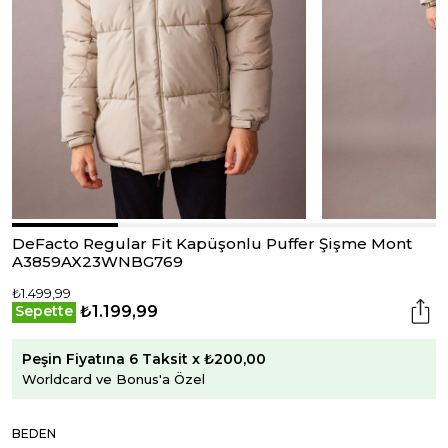
DeFacto Regular Fit Kapüşonlu Puffer Şişme Mont
A3859AX23WNBG769
₺1.499,99
₺1.199,99
Sepette
Peşin Fiyatına 6 Taksit x ₺200,00
Worldcard ve Bonus'a Özel
BEDEN