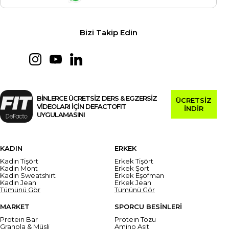
Bizi Takip Edin
BİNLERCE ÜCRETSİZ DERS & EGZERSİZ
ÜCRETSİZ
VİDEOLARI İÇİN DEFACTOFIT
İNDİR
UYGULAMASINI
KADIN
ERKEK
Kadın Tişört
Erkek Tişört
Kadın Mont
Erkek Şort
Kadın Sweatshirt
Erkek Eşofman
Kadın Jean
Erkek Jean
Tümünü Gör
Tümünü Gör
MARKET
SPORCU BESİNLERİ
Protein Bar
Protein Tozu
Granola & Müsli
Amino Asit