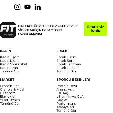
BİNLERCE ÜCRETSİZ DERS & EGZERSİZ
ÜCRETSİZ
VİDEOLARI İÇİN DEFACTOFIT
İNDİR
UYGULAMASINI
KADIN
ERKEK
Kadın Tişört
Erkek Tişört
Kadın Mont
Erkek Şort
Kadın Sweatshirt
Erkek Eşofman
Kadın Jean
Erkek Jean
Tümünü Gör
Tümünü Gör
MARKET
SPORCU BESİNLERİ
Protein Bar
Protein Tozu
Granola & Müsli
Amino Asit
Glutensiz
(BCAA)
Ekmekler
L Karnitin ve CLA
Yulaf Ezmesi
Güç ve
Tümünü Gör
Performans
Takviyeleri
Tümünü Gör