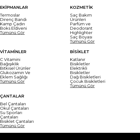
EKİPMANLAR
KOZMETİK
Termoslar
Saç Bakım
Direnç Bandı
Ürünleri
Kamp Çadırı
Parfüm ve
Boks Eldiveni
Deodorant
Tümünü Gör
Highlighter
Saç Boyası
Tümünü Gör
VİTAMİNLER
BİSİKLET
C Vitamini
Katlanır
Bağışıklık
Bisikletler
Bitkisel Ürünler
Elektrikli
Glukozamin Ve
Bisikletler
Eklem Sağlığı
Dağ Bisikletleri
Tümünü Gör
Çocuk Bisikletleri
Tümünü Gör
ÇANTALAR
Bel Çantaları
Okul Çantaları
Su Sporları
Çantaları
Bisiklet Çantaları
Tümünü Gör