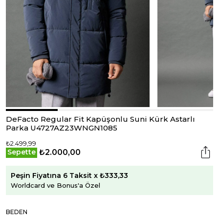
DeFacto Regular Fit Kapüşonlu Suni Kürk Astarlı
Parka U4727AZ23WNGN1085
₺2.499,99
₺2.000,00
Sepette
Peşin Fiyatına 6 Taksit x ₺333,33
Worldcard ve Bonus'a Özel
BEDEN