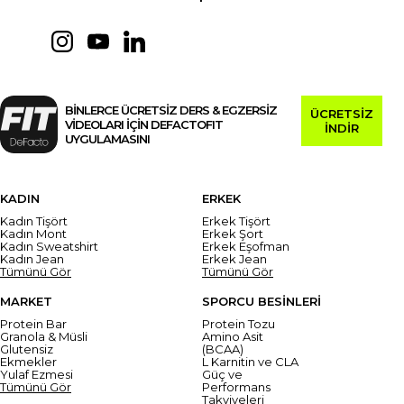
BİNLERCE ÜCRETSİZ DERS & EGZERSİZ
ÜCRETSİZ
VİDEOLARI İÇİN DEFACTOFIT
İNDİR
UYGULAMASINI
KADIN
ERKEK
Kadın Tişört
Erkek Tişört
Kadın Mont
Erkek Şort
Kadın Sweatshirt
Erkek Eşofman
Kadın Jean
Erkek Jean
Tümünü Gör
Tümünü Gör
MARKET
SPORCU BESİNLERİ
Protein Bar
Protein Tozu
Granola & Müsli
Amino Asit
Glutensiz
(BCAA)
Ekmekler
L Karnitin ve CLA
Yulaf Ezmesi
Güç ve
Tümünü Gör
Performans
Takviyeleri