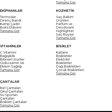
Tümünü Gör
EKİPMANLAR
KOZMETİK
Termoslar
Saç Bakım
Direnç Bandı
Ürünleri
Kamp Çadırı
Parfüm ve
Boks Eldiveni
Deodorant
Tümünü Gör
Highlighter
Saç Boyası
Tümünü Gör
VİTAMİNLER
BİSİKLET
C Vitamini
Katlanır
Bağışıklık
Bisikletler
Bitkisel Ürünler
Elektrikli
Glukozamin Ve
Bisikletler
Eklem Sağlığı
Dağ Bisikletleri
Tümünü Gör
Çocuk Bisikletleri
Tümünü Gör
ÇANTALAR
Bel Çantaları
Okul Çantaları
Su Sporları
Çantaları
Bisiklet Çantaları
Tümünü Gör