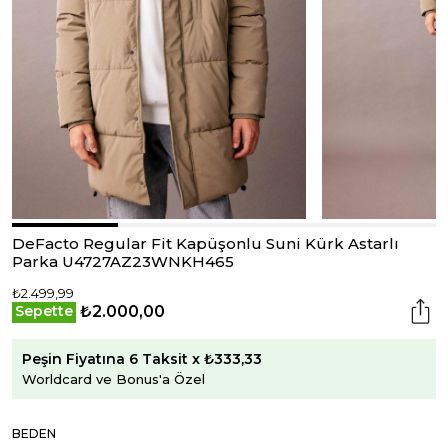
DeFacto Regular Fit Kapüşonlu Suni Kürk Astarlı
Parka U4727AZ23WNKH465
₺2.499,99
₺2.000,00
Sepette
Peşin Fiyatına 6 Taksit x ₺333,33
Worldcard ve Bonus'a Özel
BEDEN