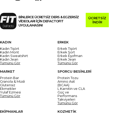
BİNLERCE ÜCRETSİZ DERS & EGZERSİZ
ÜCRETSİZ
VİDEOLARI İÇİN DEFACTOFIT
İNDİR
UYGULAMASINI
KADIN
ERKEK
Kadın Tişört
Erkek Tişört
Kadın Mont
Erkek Şort
Kadın Sweatshirt
Erkek Eşofman
Kadın Jean
Erkek Jean
Tümünü Gör
Tümünü Gör
MARKET
SPORCU BESİNLERİ
Protein Bar
Protein Tozu
Granola & Müsli
Amino Asit
Glutensiz
(BCAA)
Ekmekler
L Karnitin ve CLA
Yulaf Ezmesi
Güç ve
Tümünü Gör
Performans
Takviyeleri
Tümünü Gör
EKİPMANLAR
KOZMETİK