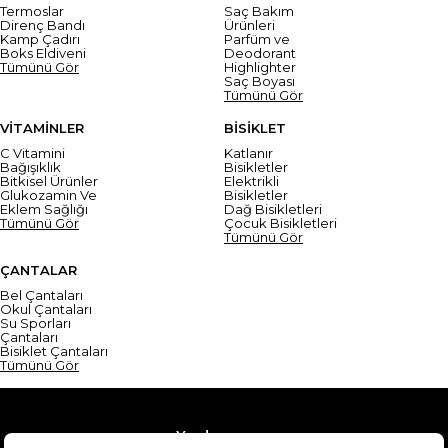
Termoslar
Saç Bakım
Direnç Bandı
Ürünleri
Kamp Çadırı
Parfüm ve
Boks Eldiveni
Deodorant
Tümünü Gör
Highlighter
Saç Boyası
Tümünü Gör
VİTAMİNLER
BİSİKLET
C Vitamini
Katlanır
Bağışıklık
Bisikletler
Bitkisel Ürünler
Elektrikli
Glukozamin Ve
Bisikletler
Eklem Sağlığı
Dağ Bisikletleri
Tümünü Gör
Çocuk Bisikletleri
Tümünü Gör
ÇANTALAR
Bel Çantaları
Okul Çantaları
Su Sporları
Çantaları
Bisiklet Çantaları
Tümünü Gör
Yardım