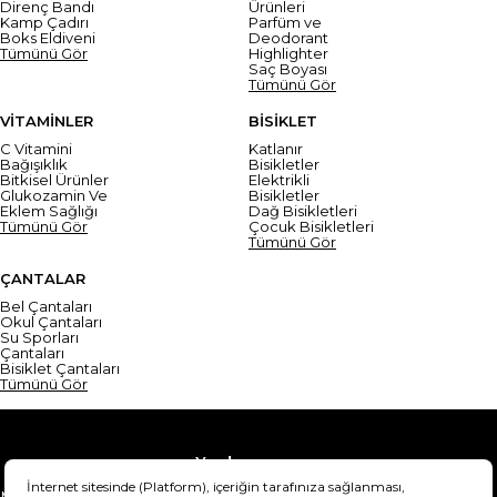
Direnç Bandı
Ürünleri
Kamp Çadırı
Parfüm ve
Boks Eldiveni
Deodorant
Tümünü Gör
Highlighter
Saç Boyası
Tümünü Gör
VİTAMİNLER
BİSİKLET
C Vitamini
Katlanır
Bağışıklık
Bisikletler
Bitkisel Ürünler
Elektrikli
Glukozamin Ve
Bisikletler
Eklem Sağlığı
Dağ Bisikletleri
Tümünü Gör
Çocuk Bisikletleri
Tümünü Gör
ÇANTALAR
Bel Çantaları
Okul Çantaları
Su Sporları
Çantaları
Bisiklet Çantaları
Tümünü Gör
Yardım