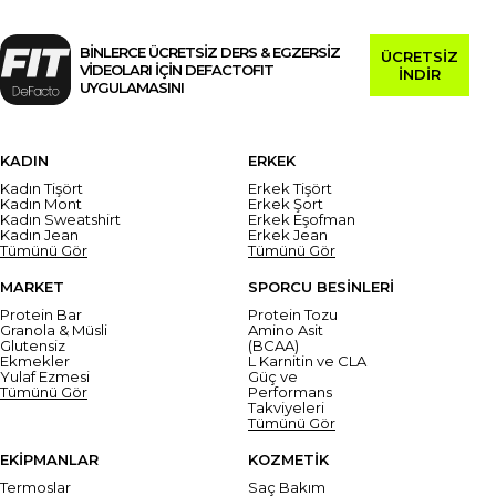
BİNLERCE ÜCRETSİZ DERS & EGZERSİZ
ÜCRETSİZ
VİDEOLARI İÇİN DEFACTOFIT
İNDİR
UYGULAMASINI
KADIN
ERKEK
Kadın Tişört
Erkek Tişört
Kadın Mont
Erkek Şort
Kadın Sweatshirt
Erkek Eşofman
Kadın Jean
Erkek Jean
Tümünü Gör
Tümünü Gör
MARKET
SPORCU BESİNLERİ
Protein Bar
Protein Tozu
Granola & Müsli
Amino Asit
Glutensiz
(BCAA)
Ekmekler
L Karnitin ve CLA
Yulaf Ezmesi
Güç ve
Tümünü Gör
Performans
Takviyeleri
Tümünü Gör
EKİPMANLAR
KOZMETİK
Termoslar
Saç Bakım