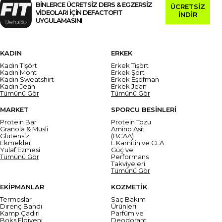
BİNLERCE ÜCRETSİZ DERS & EGZERSİZ
ÜCRETSİZ
VİDEOLARI İÇİN DEFACTOFIT
İNDİR
UYGULAMASINI
KADIN
ERKEK
Kadın Tişört
Erkek Tişört
Kadın Mont
Erkek Şort
Kadın Sweatshirt
Erkek Eşofman
Kadın Jean
Erkek Jean
Tümünü Gör
Tümünü Gör
MARKET
SPORCU BESİNLERİ
Protein Bar
Protein Tozu
Granola & Müsli
Amino Asit
Glutensiz
(BCAA)
Ekmekler
L Karnitin ve CLA
Yulaf Ezmesi
Güç ve
Tümünü Gör
Performans
Takviyeleri
Tümünü Gör
EKİPMANLAR
KOZMETİK
Termoslar
Saç Bakım
Direnç Bandı
Ürünleri
Kamp Çadırı
Parfüm ve
Boks Eldiveni
Deodorant