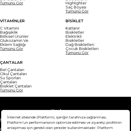
Tümünü Gör
Highlighter
Saç Boyası
Tümünü Gör
VİTAMİNLER
BİSİKLET
C Vitamini
Katlanır
Bağışıklık
Bisikletler
Bitkisel Ürünler
Elektrikli
Glukozamin Ve
Bisikletler
Eklem Sağlığı
Dağ Bisikletleri
Tümünü Gör
Çocuk Bisikletleri
Tümünü Gör
ÇANTALAR
Bel Çantaları
Okul Çantaları
Su Sporları
Çantaları
Bisiklet Çantaları
Tümünü Gör
Yardım
Mesafeli Satış Sözleşmesi
Teslimat Bilgisi
Gizlilik Sözleşmesi
Şartlar & Koşullar