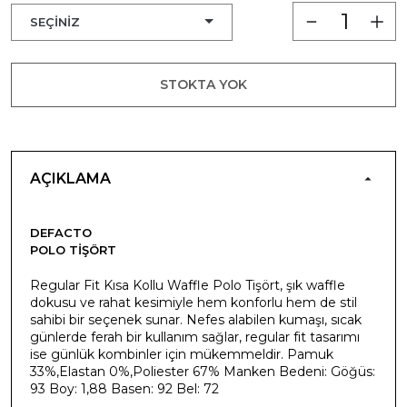
STOKTA YOK
AÇIKLAMA
DEFACTO
POLO TIŞÖRT
Regular Fit Kısa Kollu Waffle Polo Tişört, şık waffle
dokusu ve rahat kesimiyle hem konforlu hem de stil
sahibi bir seçenek sunar. Nefes alabilen kumaşı, sıcak
günlerde ferah bir kullanım sağlar, regular fit tasarımı
ise günlük kombinler için mükemmeldir. Pamuk
33%,Elastan 0%,Poliester 67% Manken Bedeni: Göğüs:
93 Boy: 1,88 Basen: 92 Bel: 72