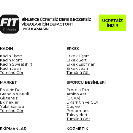
BİNLERCE ÜCRETSİZ DERS & EGZERSİZ
ÜCRETSİZ
VİDEOLARI İÇİN DEFACTOFIT
İNDİR
UYGULAMASINI
KADIN
ERKEK
Kadın Tişört
Erkek Tişört
Kadın Mont
Erkek Şort
Kadın Sweatshirt
Erkek Eşofman
Kadın Jean
Erkek Jean
Tümünü Gör
Tümünü Gör
MARKET
SPORCU BESİNLERİ
Protein Bar
Protein Tozu
Granola & Müsli
Amino Asit
Glutensiz
(BCAA)
Ekmekler
L Karnitin ve CLA
Yulaf Ezmesi
Güç ve
Tümünü Gör
Performans
Takviyeleri
Tümünü Gör
EKİPMANLAR
KOZMETİK