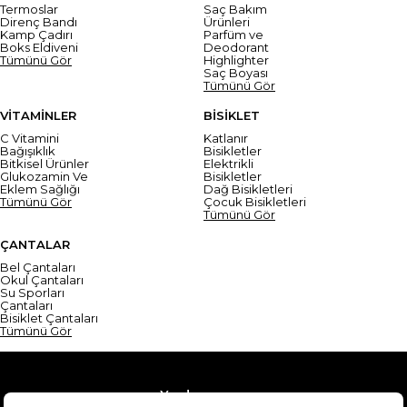
Termoslar
Saç Bakım
Direnç Bandı
Ürünleri
Kamp Çadırı
Parfüm ve
Boks Eldiveni
Deodorant
Tümünü Gör
Highlighter
Saç Boyası
Tümünü Gör
VİTAMİNLER
BİSİKLET
C Vitamini
Katlanır
Bağışıklık
Bisikletler
Bitkisel Ürünler
Elektrikli
Glukozamin Ve
Bisikletler
Eklem Sağlığı
Dağ Bisikletleri
Tümünü Gör
Çocuk Bisikletleri
Tümünü Gör
ÇANTALAR
Bel Çantaları
Okul Çantaları
Su Sporları
Çantaları
Bisiklet Çantaları
Tümünü Gör
Yardım