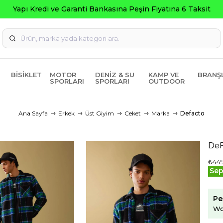
BISIKLET
MOTOR
DENIZ & SU
KAMP VE
BRANŞ
SPORLARI
SPORLARI
OUTDOOR
Ana Sayfa
Erkek
Üst Giyim
Ceket
Marka
Defacto
DeF
₺449
Sep
Pe
Wo