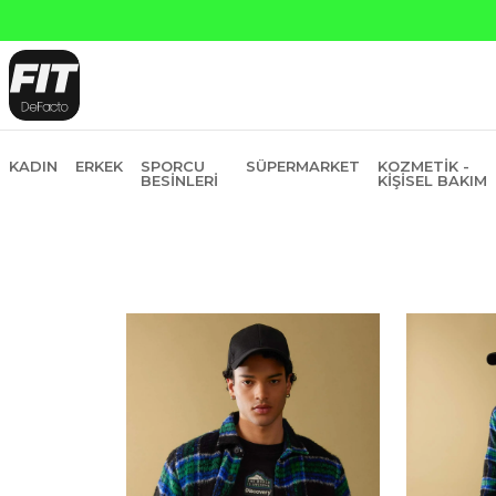
Yapı Kredi ve Garanti Bankasına Peşin Fiyatına 6 Taksit
KADIN
ERKEK
SPORCU
SÜPERMARKET
KOZMETIK -
BESINLERI
KIŞISEL BAKIM