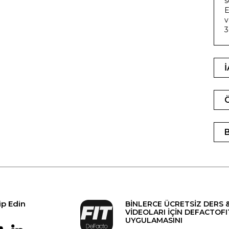
s
E
v
3
ip Edin
BİNLERCE ÜCRETSİZ DERS 
VİDEOLARI İÇİN DEFACTOFI
UYGULAMASINI