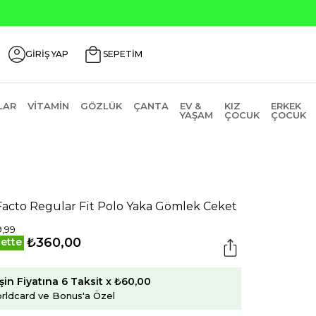
GİRİŞ YAP
SEPETİM
LAR
VITAMIN
GÖZLÜK
ÇANTA
EV &
KIZ
ERKEK
YAŞAM
ÇOCUK
ÇOCUK
acto Regular Fit Polo Yaka Gömlek Ceket
,99
₺360,00
ette
şin Fiyatına 6 Taksit x ₺60,00
rldcard ve Bonus'a Özel