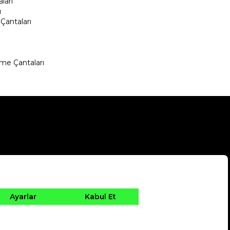
ları
ı
Çantaları
me Çantaları