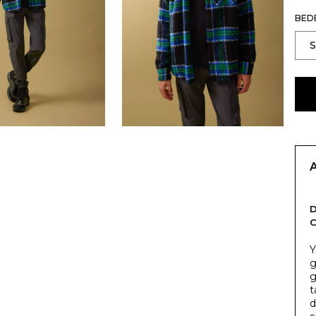
BED
C
Y
g
g
t
d