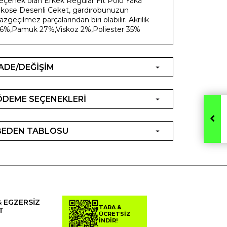
eçenek olan Erkek Regular Fit Polo Yaka
kose Desenli Ceket, gardırobunuzun
azgeçilmez parçalarından biri olabilir. Akrilik
6%,Pamuk 27%,Viskoz 2%,Poliester 35%
İADE/DEĞİŞİM
ÖDEME SEÇENEKLERİ
BEDEN TABLOSU
& EGZERSİZ
TARA &
T
ÜCRETSİZ
İNDİR!