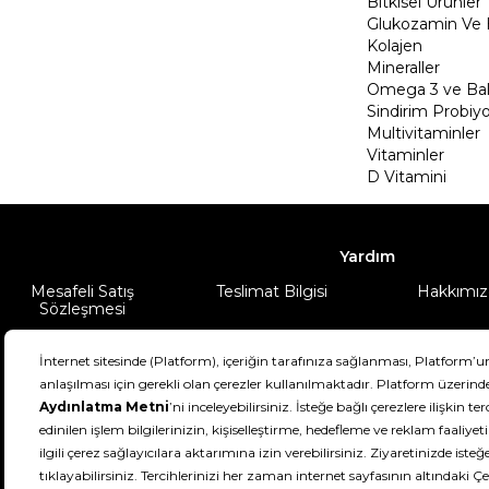
Bitkisel Ürünler
Glukozamin Ve 
Kolajen
Mineraller
Omega 3 ve Balı
Sindirim Probiyo
Multivitaminler
Vitaminler
D Vitamini
Yardım
Mesafeli Satış
Teslimat Bilgisi
Hakkımız
Sözleşmesi
Şartlar & Koşullar
Ürünüm
DeFactoFIT ©️ 2022-2026. Tüm hakları sa