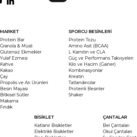
MARKET
SPORCU BESİNLERİ
Protein Bar
Protein Tozu
Granola & Müsli
Amino Asit (BCAA)
Glutensiz Ekmekler
L Karnitin ve CLA
Yulaf Ezmesi
Güç ve Performans Takviyeleri
Kahve
Kilo ve Hacim (Gainer)
Kakao
Kombinasyonlar
Çay
Kreatin
Propolis ve Arı Ürünleri
Tatlandırıcılar
Besin Mayası
Proteinli Besinler
Bitkisel Sütler
Shaker
Makarna
Fındık
BİSİKLET
ÇANTALAR
Katlanır Bisikletler
Bel Çantaları
Elektrikli Bisikletler
Okul Çantaları