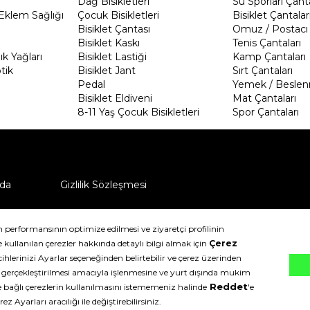
Dağ Bisikletleri
Su Sporları Çanta
Eklem Sağlığı
Çocuk Bisikletleri
Bisiklet Çantalar
Bisiklet Çantası
Omuz / Postacı 
Bisiklet Kaskı
Tenis Çantaları
k Yağları
Bisiklet Lastiği
Kamp Çantaları
tik
Bisiklet Jant
Sırt Çantaları
Pedal
Yemek / Beslen
Bisiklet Eldiveni
Mat Çantaları
8-11 Yaş Çocuk Bisikletleri
Spor Çantaları
da
Gizlilik Sözleşmesi
ü nasıl iade edebilirim?
klıdır.