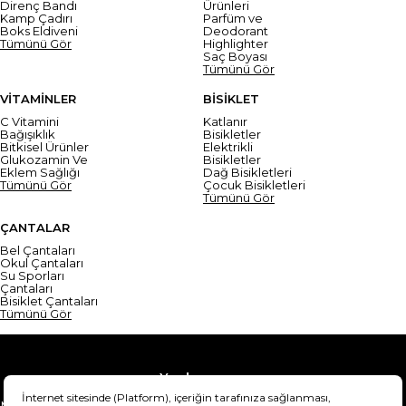
Direnç Bandı
Ürünleri
Kamp Çadırı
Parfüm ve
Boks Eldiveni
Deodorant
Tümünü Gör
Highlighter
Saç Boyası
Tümünü Gör
VİTAMİNLER
BİSİKLET
C Vitamini
Katlanır
Bağışıklık
Bisikletler
Bitkisel Ürünler
Elektrikli
Glukozamin Ve
Bisikletler
Eklem Sağlığı
Dağ Bisikletleri
Tümünü Gör
Çocuk Bisikletleri
Tümünü Gör
ÇANTALAR
Bel Çantaları
Okul Çantaları
Su Sporları
Çantaları
Bisiklet Çantaları
Tümünü Gör
Yardım