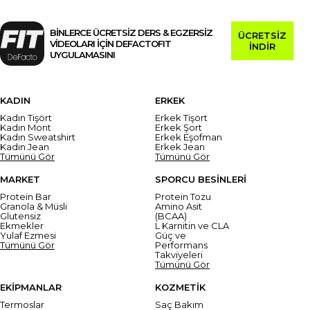
BİNLERCE ÜCRETSİZ DERS & EGZERSİZ
ÜCRETSİZ
VİDEOLARI İÇİN DEFACTOFIT
İNDİR
UYGULAMASINI
KADIN
ERKEK
Kadın Tişört
Erkek Tişört
Kadın Mont
Erkek Şort
Kadın Sweatshirt
Erkek Eşofman
Kadın Jean
Erkek Jean
Tümünü Gör
Tümünü Gör
MARKET
SPORCU BESİNLERİ
Protein Bar
Protein Tozu
Granola & Müsli
Amino Asit
Glutensiz
(BCAA)
Ekmekler
L Karnitin ve CLA
Yulaf Ezmesi
Güç ve
Tümünü Gör
Performans
Takviyeleri
Tümünü Gör
EKİPMANLAR
KOZMETİK
Termoslar
Saç Bakım