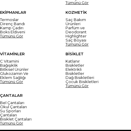
Tümünü Gör
EKİPMANLAR
KOZMETİK
Termoslar
Saç Bakım
Direnç Bandı
Ürünleri
Kamp Çadırı
Parfüm ve
Boks Eldiveni
Deodorant
Tümünü Gör
Highlighter
Saç Boyası
Tümünü Gör
VİTAMİNLER
BİSİKLET
C Vitamini
Katlanır
Bağışıklık
Bisikletler
Bitkisel Ürünler
Elektrikli
Glukozamin Ve
Bisikletler
Eklem Sağlığı
Dağ Bisikletleri
Tümünü Gör
Çocuk Bisikletleri
Tümünü Gör
ÇANTALAR
Bel Çantaları
Okul Çantaları
Su Sporları
Çantaları
Bisiklet Çantaları
Tümünü Gör