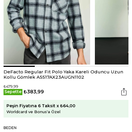
DeFacto Regular Fit Polo Yaka Kareli Oduncu Uzun
Kollu Gömlek A5517AX23AUGN1102
₺479,99
₺383,99
Sepette
Peşin Fiyatına 6 Taksit x ₺64,00
Worldcard ve Bonus'a Özel
BEDEN