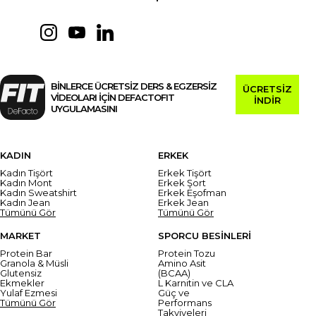
BİNLERCE ÜCRETSİZ DERS & EGZERSİZ
ÜCRETSİZ
VİDEOLARI İÇİN DEFACTOFIT
İNDİR
UYGULAMASINI
KADIN
ERKEK
Kadın Tişört
Erkek Tişört
Kadın Mont
Erkek Şort
Kadın Sweatshirt
Erkek Eşofman
Kadın Jean
Erkek Jean
Tümünü Gör
Tümünü Gör
MARKET
SPORCU BESİNLERİ
Protein Bar
Protein Tozu
Granola & Müsli
Amino Asit
Glutensiz
(BCAA)
Ekmekler
L Karnitin ve CLA
Yulaf Ezmesi
Güç ve
Tümünü Gör
Performans
Takviyeleri