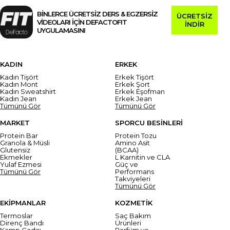
BİNLERCE ÜCRETSİZ DERS & EGZERSİZ
ÜCRETSİZ
VİDEOLARI İÇİN DEFACTOFIT
İNDİR
UYGULAMASINI
KADIN
ERKEK
Kadın Tişört
Erkek Tişört
Kadın Mont
Erkek Şort
Kadın Sweatshirt
Erkek Eşofman
Kadın Jean
Erkek Jean
Tümünü Gör
Tümünü Gör
MARKET
SPORCU BESİNLERİ
Protein Bar
Protein Tozu
Granola & Müsli
Amino Asit
Glutensiz
(BCAA)
Ekmekler
L Karnitin ve CLA
Yulaf Ezmesi
Güç ve
Tümünü Gör
Performans
Takviyeleri
Tümünü Gör
EKİPMANLAR
KOZMETİK
Termoslar
Saç Bakım
Direnç Bandı
Ürünleri
Kamp Çadırı
Parfüm ve