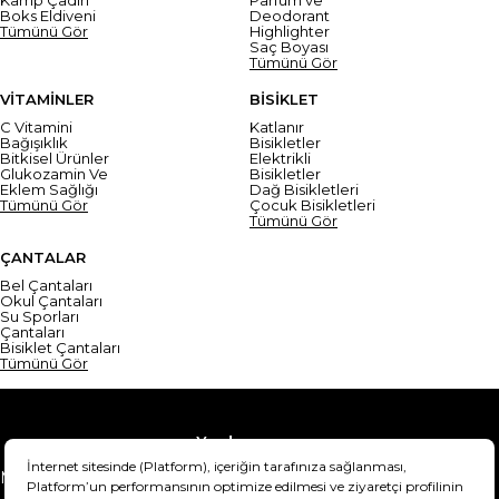
Boks Eldiveni
Deodorant
Tümünü Gör
Highlighter
Saç Boyası
Tümünü Gör
VİTAMİNLER
BİSİKLET
C Vitamini
Katlanır
Bağışıklık
Bisikletler
Bitkisel Ürünler
Elektrikli
Glukozamin Ve
Bisikletler
Eklem Sağlığı
Dağ Bisikletleri
Tümünü Gör
Çocuk Bisikletleri
Tümünü Gör
ÇANTALAR
Bel Çantaları
Okul Çantaları
Su Sporları
Çantaları
Bisiklet Çantaları
Tümünü Gör
Yardım
Mesafeli Satış Sözleşmesi
Teslimat Bilgisi