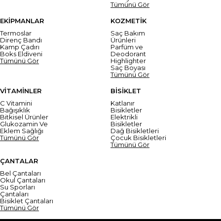
Tümünü Gör
EKİPMANLAR
KOZMETİK
Termoslar
Saç Bakım
Direnç Bandı
Ürünleri
Kamp Çadırı
Parfüm ve
Boks Eldiveni
Deodorant
Tümünü Gör
Highlighter
Saç Boyası
Tümünü Gör
VİTAMİNLER
BİSİKLET
C Vitamini
Katlanır
Bağışıklık
Bisikletler
Bitkisel Ürünler
Elektrikli
Glukozamin Ve
Bisikletler
Eklem Sağlığı
Dağ Bisikletleri
Tümünü Gör
Çocuk Bisikletleri
Tümünü Gör
ÇANTALAR
Bel Çantaları
Okul Çantaları
Su Sporları
Çantaları
Bisiklet Çantaları
Tümünü Gör