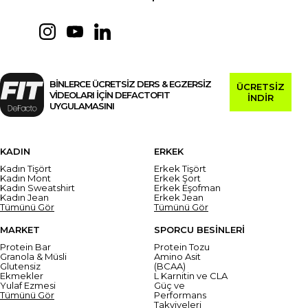
BİNLERCE ÜCRETSİZ DERS & EGZERSİZ
ÜCRETSİZ
VİDEOLARI İÇİN DEFACTOFIT
İNDİR
UYGULAMASINI
KADIN
ERKEK
Kadın Tişört
Erkek Tişört
Kadın Mont
Erkek Şort
Kadın Sweatshirt
Erkek Eşofman
Kadın Jean
Erkek Jean
Tümünü Gör
Tümünü Gör
MARKET
SPORCU BESİNLERİ
Protein Bar
Protein Tozu
Granola & Müsli
Amino Asit
Glutensiz
(BCAA)
Ekmekler
L Karnitin ve CLA
Yulaf Ezmesi
Güç ve
Tümünü Gör
Performans
Takviyeleri