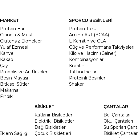
MARKET
SPORCU BESİNLERİ
Protein Bar
Protein Tozu
Granola & Müsli
Amino Asit (BCAA)
Glutensiz Ekmekler
L Karnitin ve CLA
Yulaf Ezmesi
Güç ve Performans Takviyeleri
Kahve
Kilo ve Hacim (Gainer)
Kakao
Kombinasyonlar
Çay
Kreatin
Propolis ve Arı Ürünleri
Tatlandırıcılar
Besin Mayası
Proteinli Besinler
Bitkisel Sütler
Shaker
Makarna
Fındık
BİSİKLET
ÇANTALAR
Katlanır Bisikletler
Bel Çantaları
Elektrikli Bisikletler
Okul Çantaları
Dağ Bisikletleri
Su Sporları Çanta
Eklem Sağlığı
Çocuk Bisikletleri
Bisiklet Çantalar