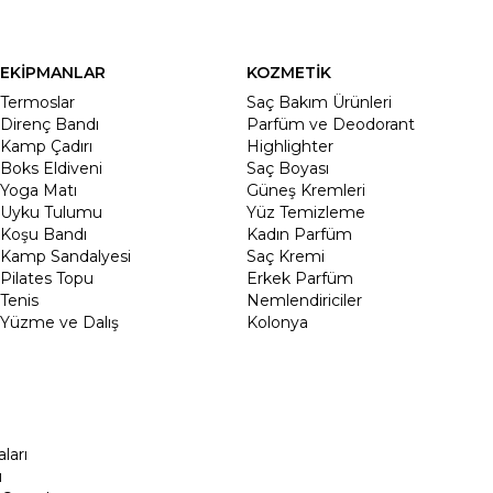
EKİPMANLAR
KOZMETİK
Termoslar
Saç Bakım Ürünleri
Direnç Bandı
Parfüm ve Deodorant
Kamp Çadırı
Highlighter
Boks Eldiveni
Saç Boyası
Yoga Matı
Güneş Kremleri
Uyku Tulumu
Yüz Temizleme
Koşu Bandı
Kadın Parfüm
Kamp Sandalyesi
Saç Kremi
Pilates Topu
Erkek Parfüm
Tenis
Nemlendiriciler
Yüzme ve Dalış
Kolonya
ları
ı