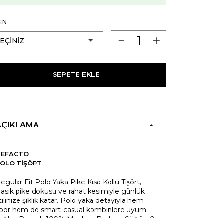
EN
SEPETE EKLE
AÇIKLAMA
DEFACTO
OLO TIŞÖRT
egular Fit Polo Yaka Pike Kısa Kollu Tişört,
lasik pike dokusu ve rahat kesimiyle günlük
tilinize şıklık katar. Polo yaka detayıyla hem
por hem de smart-casual kombinlere uyum