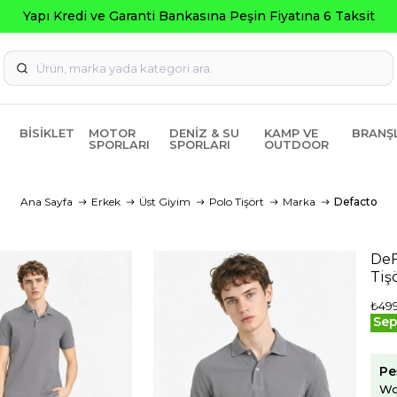
Seçili Ürünler
BISIKLET
MOTOR
DENIZ & SU
KAMP VE
BRANŞ
SPORLARI
SPORLARI
OUTDOOR
Ana Sayfa
Erkek
Üst Giyim
Polo Tişört
Marka
Defacto
DeF
Tiş
₺499
Sep
Pe
Wo