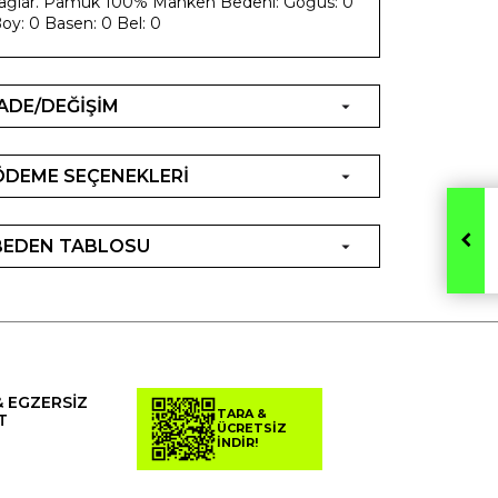
ağlar. Pamuk 100% Manken Bedeni: Göğüs: 0
oy: 0 Basen: 0 Bel: 0
İADE/DEĞİŞİM
ÖDEME SEÇENEKLERİ
BEDEN TABLOSU
& EGZERSİZ
TARA &
T
ÜCRETSİZ
İNDİR!