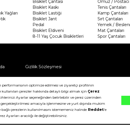
Bisiklet Çantası
Omuz / Postacı 
Bisiklet Kaskı
Tenis Çantaları
k Yağları
Bisiklet Lastiği
Kamp Çantaları
tik
Bisiklet Jant
Sırt Çantaları
Pedal
Yemek / Beslen
Bisiklet Eldiveni
Mat Çantaları
8-11 Yaş Çocuk Bisikletleri
Spor Çantaları
da
Gizlilik Sözleşmesi
ü nasıl iade edebilirim?
klıdır.