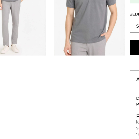
BED
P
R
k
s
s