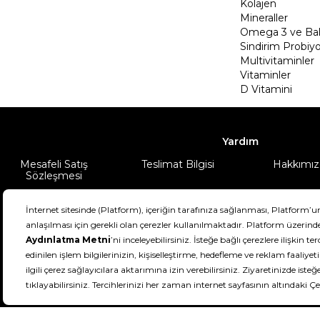
Kolajen
Mineraller
Omega 3 ve Balı
Sindirim Probiyo
Multivitaminler
Vitaminler
D Vitamini
Yardım
Mesafeli Satış
Teslimat Bilgisi
Hakkımız
Sözleşmesi
Şartlar & Koşullar
Ürünüm
DeFactoFIT ©️ 2022-2026. Tüm hakları sa
11
SEÇİNİZ