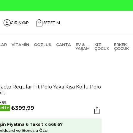
de ₺2000 Üzeri ₺200 İndirim Kodu: AGUSTOS200
GİRİŞ YAP
SEPETİM
LAR
VITAMIN
GÖZLÜK
ÇANTA
EV &
KIZ
ERKEK
YAŞAM
ÇOCUK
ÇOCUK
acto Regular Fit Polo Yaka Kısa Kollu Polo
ört
,99
₺399,99
ette
şin Fiyatına 6 Taksit x ₺66,67
rldcard ve Bonus'a Özel