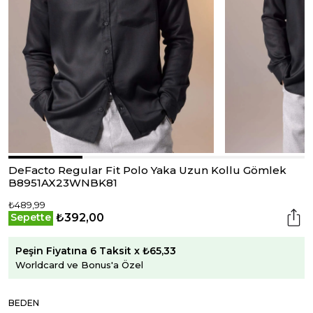
DeFacto Regular Fit Polo Yaka Uzun Kollu Gömlek
B8951AX23WNBK81
₺489,99
₺392,00
Sepette
Peşin Fiyatına 6 Taksit x ₺65,33
Worldcard ve Bonus'a Özel
BEDEN