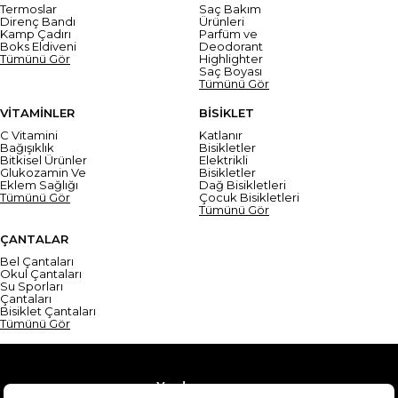
Termoslar
Saç Bakım
Direnç Bandı
Ürünleri
Kamp Çadırı
Parfüm ve
Boks Eldiveni
Deodorant
Tümünü Gör
Highlighter
Saç Boyası
Tümünü Gör
VİTAMİNLER
BİSİKLET
C Vitamini
Katlanır
Bağışıklık
Bisikletler
Bitkisel Ürünler
Elektrikli
Glukozamin Ve
Bisikletler
Eklem Sağlığı
Dağ Bisikletleri
Tümünü Gör
Çocuk Bisikletleri
Tümünü Gör
ÇANTALAR
Bel Çantaları
Okul Çantaları
Su Sporları
Çantaları
Bisiklet Çantaları
Tümünü Gör
Yardım