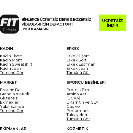
BİNLERCE ÜCRETSİZ DERS & EGZERSİZ
ÜCRETSİZ
VİDEOLARI İÇİN DEFACTOFIT
İNDİR
UYGULAMASINI
KADIN
ERKEK
Kadın Tişört
Erkek Tişört
Kadın Mont
Erkek Şort
Kadın Sweatshirt
Erkek Eşofman
Kadın Jean
Erkek Jean
Tümünü Gör
Tümünü Gör
MARKET
SPORCU BESİNLERİ
Protein Bar
Protein Tozu
Granola & Müsli
Amino Asit
Glutensiz
(BCAA)
Ekmekler
L Karnitin ve CLA
Yulaf Ezmesi
Güç ve
Tümünü Gör
Performans
Takviyeleri
Tümünü Gör
EKİPMANLAR
KOZMETİK