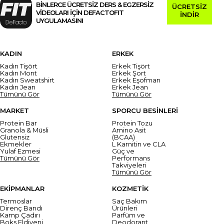
BİNLERCE ÜCRETSİZ DERS & EGZERSİZ
ÜCRETSİZ
VİDEOLARI İÇİN DEFACTOFIT
İNDİR
UYGULAMASINI
KADIN
ERKEK
Kadın Tişört
Erkek Tişört
Kadın Mont
Erkek Şort
Kadın Sweatshirt
Erkek Eşofman
Kadın Jean
Erkek Jean
Tümünü Gör
Tümünü Gör
MARKET
SPORCU BESİNLERİ
Protein Bar
Protein Tozu
Granola & Müsli
Amino Asit
Glutensiz
(BCAA)
Ekmekler
L Karnitin ve CLA
Yulaf Ezmesi
Güç ve
Tümünü Gör
Performans
Takviyeleri
Tümünü Gör
EKİPMANLAR
KOZMETİK
Termoslar
Saç Bakım
Direnç Bandı
Ürünleri
Kamp Çadırı
Parfüm ve
Boks Eldiveni
Deodorant