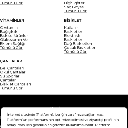
Tümünü Gör
Highlighter
Saç Boyası
Tümünü Gör
VİTAMİNLER
BİSİKLET
C Vitamini
Katlanır
Bağışıklık
Bisikletler
Bitkisel Ürünler
Elektrikli
Glukozamin Ve
Bisikletler
Eklem Sağlığı
Dağ Bisikletleri
Tümünü Gör
Çocuk Bisikletleri
Tümünü Gör
ÇANTALAR
Bel Çantaları
Okul Çantaları
Su Sporları
Çantaları
Bisiklet Çantaları
Tümünü Gör
Yardım
Mesafeli Satış Sözleşmesi
Teslimat Bilgisi
Gizlilik Sözleşmesi
Şartlar & Koşullar