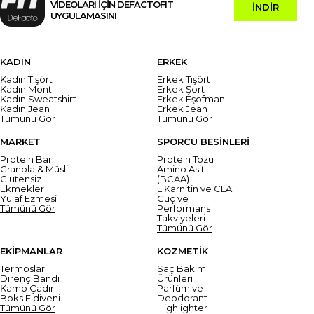
VİDEOLARI İÇİN DEFACTOFIT
İNDİR
UYGULAMASINI
KADIN
ERKEK
Kadın Tişört
Erkek Tişört
Kadın Mont
Erkek Şort
Kadın Sweatshirt
Erkek Eşofman
Kadın Jean
Erkek Jean
Tümünü Gör
Tümünü Gör
MARKET
SPORCU BESİNLERİ
Protein Bar
Protein Tozu
Granola & Müsli
Amino Asit
Glutensiz
(BCAA)
Ekmekler
L Karnitin ve CLA
Yulaf Ezmesi
Güç ve
Tümünü Gör
Performans
Takviyeleri
Tümünü Gör
EKİPMANLAR
KOZMETİK
Termoslar
Saç Bakım
Direnç Bandı
Ürünleri
Kamp Çadırı
Parfüm ve
Boks Eldiveni
Deodorant
Tümünü Gör
Highlighter