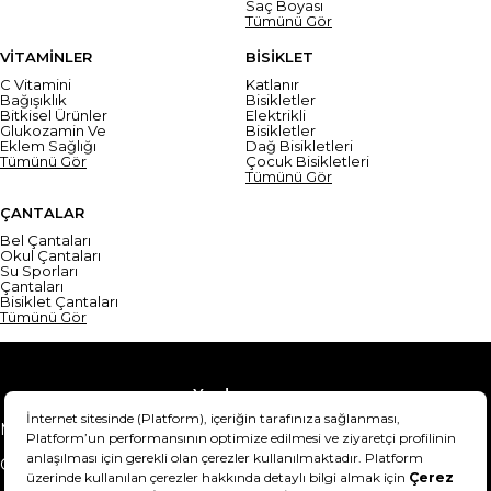
Saç Boyası
Tümünü Gör
VİTAMİNLER
BİSİKLET
C Vitamini
Katlanır
Bağışıklık
Bisikletler
Bitkisel Ürünler
Elektrikli
Glukozamin Ve
Bisikletler
Eklem Sağlığı
Dağ Bisikletleri
Tümünü Gör
Çocuk Bisikletleri
Tümünü Gör
ÇANTALAR
Bel Çantaları
Okul Çantaları
Su Sporları
Çantaları
Bisiklet Çantaları
Tümünü Gör
Yardım
Mesafeli Satış Sözleşmesi
Teslimat Bilgisi
Gizlilik Sözleşmesi
Şartlar & Koşullar