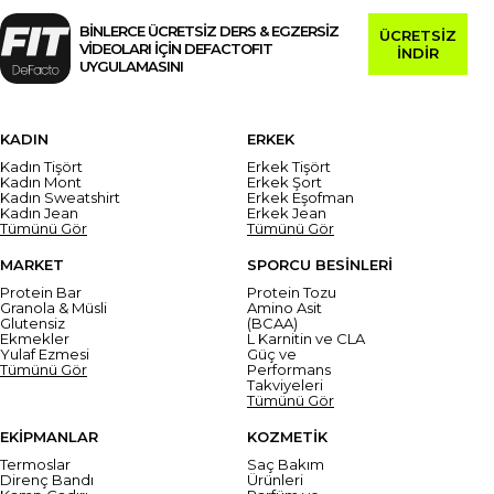
BİNLERCE ÜCRETSİZ DERS & EGZERSİZ
ÜCRETSİZ
VİDEOLARI İÇİN DEFACTOFIT
İNDİR
UYGULAMASINI
KADIN
ERKEK
Kadın Tişört
Erkek Tişört
Kadın Mont
Erkek Şort
Kadın Sweatshirt
Erkek Eşofman
Kadın Jean
Erkek Jean
Tümünü Gör
Tümünü Gör
MARKET
SPORCU BESİNLERİ
Protein Bar
Protein Tozu
Granola & Müsli
Amino Asit
Glutensiz
(BCAA)
Ekmekler
L Karnitin ve CLA
Yulaf Ezmesi
Güç ve
Tümünü Gör
Performans
Takviyeleri
Tümünü Gör
EKİPMANLAR
KOZMETİK
Termoslar
Saç Bakım
Direnç Bandı
Ürünleri