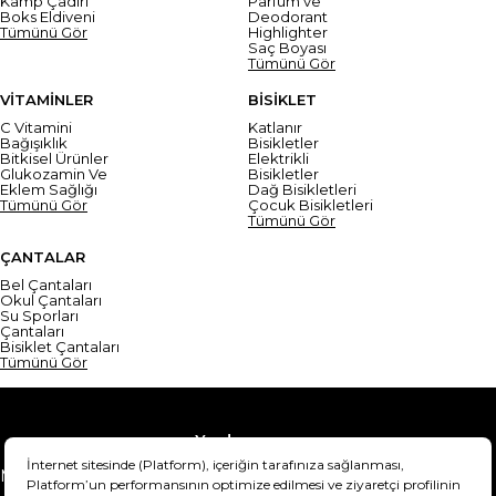
Kamp Çadırı
Parfüm ve
Boks Eldiveni
Deodorant
Tümünü Gör
Highlighter
Saç Boyası
Tümünü Gör
VİTAMİNLER
BİSİKLET
C Vitamini
Katlanır
Bağışıklık
Bisikletler
Bitkisel Ürünler
Elektrikli
Glukozamin Ve
Bisikletler
Eklem Sağlığı
Dağ Bisikletleri
Tümünü Gör
Çocuk Bisikletleri
Tümünü Gör
ÇANTALAR
Bel Çantaları
Okul Çantaları
Su Sporları
Çantaları
Bisiklet Çantaları
Tümünü Gör
Yardım
Mesafeli Satış Sözleşmesi
Teslimat Bilgisi