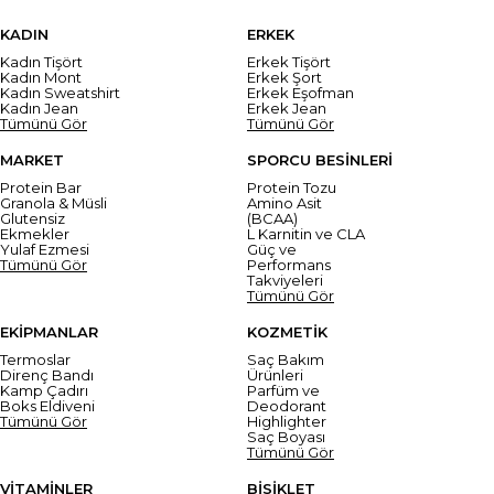
KADIN
ERKEK
Kadın Tişört
Erkek Tişört
Kadın Mont
Erkek Şort
Kadın Sweatshirt
Erkek Eşofman
Kadın Jean
Erkek Jean
Tümünü Gör
Tümünü Gör
MARKET
SPORCU BESİNLERİ
Protein Bar
Protein Tozu
Granola & Müsli
Amino Asit
Glutensiz
(BCAA)
Ekmekler
L Karnitin ve CLA
Yulaf Ezmesi
Güç ve
Tümünü Gör
Performans
Takviyeleri
Tümünü Gör
EKİPMANLAR
KOZMETİK
Termoslar
Saç Bakım
Direnç Bandı
Ürünleri
Kamp Çadırı
Parfüm ve
Boks Eldiveni
Deodorant
Tümünü Gör
Highlighter
Saç Boyası
Tümünü Gör
VİTAMİNLER
BİSİKLET