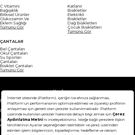
C Vitamini
Katlanır
Bağışıklık
Bisikletler
Bitkisel Ürünler
Elektrikli
Glukozamin Ve
Bisikletler
Eklem Sağlığı
Dağ Bisikletleri
Tümünü Gör
Çocuk Bisikletleri
Tümünü Gör
ÇANTALAR
Bel Çantaları
Okul Çantaları
Su Sporları
Çantaları
Bisiklet Çantaları
Tümünü Gör
Yardım
Mesafeli Satış Sözleşmesi
Teslimat Bilgisi
Gizlilik Sözleşmesi
Şartlar & Koşullar
Ürünümü nasıl iade
Hakkımızda
edebilirim?