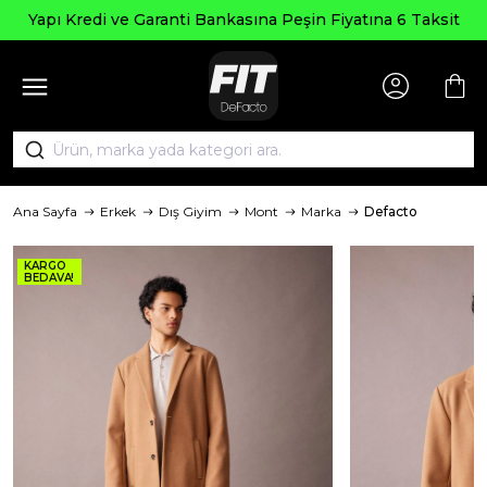
Yapı Kredi ve Garanti Bankasına Peşin Fiyatına 6 Taksit
Ana Sayfa
Erkek
Dış Giyim
Mont
Marka
Defacto
KARGO
BEDAVA!