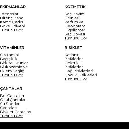
EKİPMANLAR
KOZMETİK
Termoslar
Saç Bakım
Direnç Bandı
Ürünleri
Kamp Çadırı
Parfüm ve
Boks Eldiveni
Deodorant
Tümünü Gör
Highlighter
Saç Boyası
Tümünü Gör
VİTAMİNLER
BİSİKLET
C Vitamini
Katlanır
Bağışıklık
Bisikletler
Bitkisel Ürünler
Elektrikli
Glukozamin Ve
Bisikletler
Eklem Sağlığı
Dağ Bisikletleri
Tümünü Gör
Çocuk Bisikletleri
Tümünü Gör
ÇANTALAR
Bel Çantaları
Okul Çantaları
Su Sporları
Çantaları
Bisiklet Çantaları
Tümünü Gör