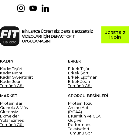
BİNLERCE ÜCRETSİZ DERS & EGZERSİZ
ÜCRETSİZ
VİDEOLARI İÇİN DEFACTOFIT
İNDİR
UYGULAMASINI
KADIN
ERKEK
Kadın Tişört
Erkek Tişört
Kadın Mont
Erkek Şort
Kadın Sweatshirt
Erkek Eşofman
Kadın Jean
Erkek Jean
Tümünü Gör
Tümünü Gör
MARKET
SPORCU BESİNLERİ
Protein Bar
Protein Tozu
Granola & Müsli
Amino Asit
Glutensiz
(BCAA)
Ekmekler
L Karnitin ve CLA
Yulaf Ezmesi
Güç ve
Tümünü Gör
Performans
Takviyeleri
Tümünü Gör