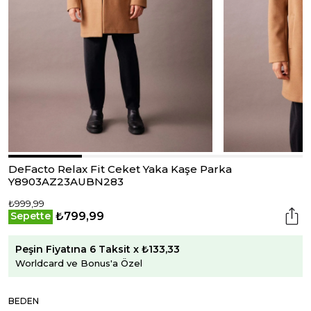
DeFacto Relax Fit Ceket Yaka Kaşe Parka
Y8903AZ23AUBN283
₺999,99
₺799,99
Sepette
Peşin Fiyatına 6 Taksit x ₺133,33
Worldcard ve Bonus'a Özel
BEDEN