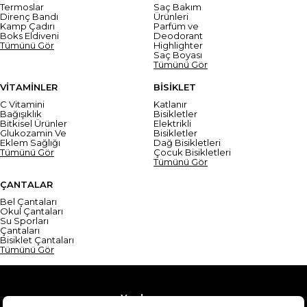
Termoslar
Saç Bakım
Direnç Bandı
Ürünleri
Kamp Çadırı
Parfüm ve
Boks Eldiveni
Deodorant
Tümünü Gör
Highlighter
Saç Boyası
Tümünü Gör
VİTAMİNLER
BİSİKLET
C Vitamini
Katlanır
Bağışıklık
Bisikletler
Bitkisel Ürünler
Elektrikli
Glukozamin Ve
Bisikletler
Eklem Sağlığı
Dağ Bisikletleri
Tümünü Gör
Çocuk Bisikletleri
Tümünü Gör
ÇANTALAR
Bel Çantaları
Okul Çantaları
Su Sporları
Çantaları
Bisiklet Çantaları
Tümünü Gör
Yardım