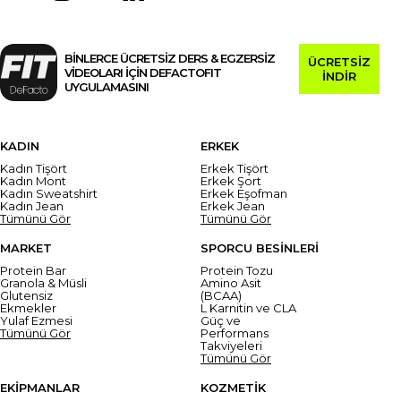
BİNLERCE ÜCRETSİZ DERS & EGZERSİZ
ÜCRETSİZ
VİDEOLARI İÇİN DEFACTOFIT
İNDİR
UYGULAMASINI
KADIN
ERKEK
Kadın Tişört
Erkek Tişört
Kadın Mont
Erkek Şort
Kadın Sweatshirt
Erkek Eşofman
Kadın Jean
Erkek Jean
Tümünü Gör
Tümünü Gör
MARKET
SPORCU BESİNLERİ
Protein Bar
Protein Tozu
Granola & Müsli
Amino Asit
Glutensiz
(BCAA)
Ekmekler
L Karnitin ve CLA
Yulaf Ezmesi
Güç ve
Tümünü Gör
Performans
Takviyeleri
Tümünü Gör
EKİPMANLAR
KOZMETİK