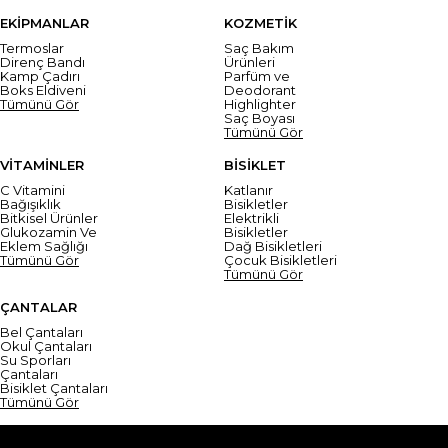
EKİPMANLAR
KOZMETİK
Termoslar
Saç Bakım
Direnç Bandı
Ürünleri
Kamp Çadırı
Parfüm ve
Boks Eldiveni
Deodorant
Tümünü Gör
Highlighter
Saç Boyası
Tümünü Gör
VİTAMİNLER
BİSİKLET
C Vitamini
Katlanır
Bağışıklık
Bisikletler
Bitkisel Ürünler
Elektrikli
Glukozamin Ve
Bisikletler
Eklem Sağlığı
Dağ Bisikletleri
Tümünü Gör
Çocuk Bisikletleri
Tümünü Gör
ÇANTALAR
Bel Çantaları
Okul Çantaları
Su Sporları
Çantaları
Bisiklet Çantaları
Tümünü Gör