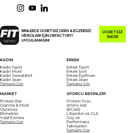
BİNLERCE ÜCRETSİZ DERS & EGZERSİZ
ÜCRETSİZ
VİDEOLARI İÇİN DEFACTOFIT
İNDİR
UYGULAMASINI
KADIN
ERKEK
Kadın Tişört
Erkek Tişört
Kadın Mont
Erkek Şort
Kadın Sweatshirt
Erkek Eşofman
Kadın Jean
Erkek Jean
Tümünü Gör
Tümünü Gör
MARKET
SPORCU BESİNLERİ
Protein Bar
Protein Tozu
Granola & Müsli
Amino Asit
Glutensiz
(BCAA)
Ekmekler
L Karnitin ve CLA
Yulaf Ezmesi
Güç ve
Tümünü Gör
Performans
Takviyeleri
Tümünü Gör