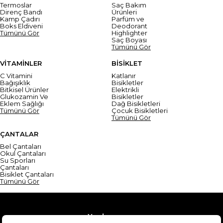
Termoslar
Saç Bakım
Direnç Bandı
Ürünleri
Kamp Çadırı
Parfüm ve
Boks Eldiveni
Deodorant
Tümünü Gör
Highlighter
Saç Boyası
Tümünü Gör
VİTAMİNLER
BİSİKLET
C Vitamini
Katlanır
Bağışıklık
Bisikletler
Bitkisel Ürünler
Elektrikli
Glukozamin Ve
Bisikletler
Eklem Sağlığı
Dağ Bisikletleri
Tümünü Gör
Çocuk Bisikletleri
Tümünü Gör
ÇANTALAR
Bel Çantaları
Okul Çantaları
Su Sporları
Çantaları
Bisiklet Çantaları
Tümünü Gör
Yardım