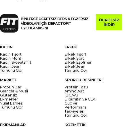
BİNLERCE ÜCRETSİZ DERS & EGZERSİZ
ÜCRETSİZ
VİDEOLARI İÇİN DEFACTOFIT
İNDİR
UYGULAMASINI
KADIN
ERKEK
Kadın Tişört
Erkek Tişört
Kadın Mont
Erkek Şort
Kadın Sweatshirt
Erkek Eşofman
Kadın Jean
Erkek Jean
Tümünü Gör
Tümünü Gör
MARKET
SPORCU BESİNLERİ
Protein Bar
Protein Tozu
Granola & Müsli
Amino Asit
Glutensiz
(BCAA)
Ekmekler
L Karnitin ve CLA
Yulaf Ezmesi
Güç ve
Tümünü Gör
Performans
Takviyeleri
Tümünü Gör
EKİPMANLAR
KOZMETİK