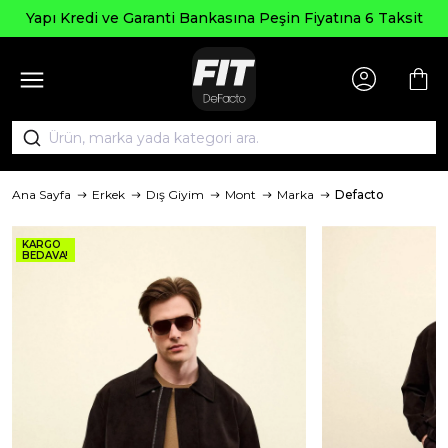
Seçili Ürünlerde ₺2000
asına Peşin Fiyatına 6 Taksit
AGUS
Ana Sayfa
Erkek
Dış Giyim
Mont
Marka
Defacto
KARGO
BEDAVA!