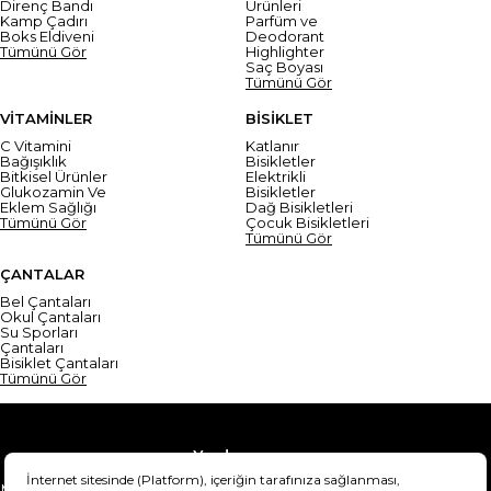
Direnç Bandı
Ürünleri
Kamp Çadırı
Parfüm ve
Boks Eldiveni
Deodorant
Tümünü Gör
Highlighter
Saç Boyası
Tümünü Gör
VİTAMİNLER
BİSİKLET
C Vitamini
Katlanır
Bağışıklık
Bisikletler
Bitkisel Ürünler
Elektrikli
Glukozamin Ve
Bisikletler
Eklem Sağlığı
Dağ Bisikletleri
Tümünü Gör
Çocuk Bisikletleri
Tümünü Gör
ÇANTALAR
Bel Çantaları
Okul Çantaları
Su Sporları
Çantaları
Bisiklet Çantaları
Tümünü Gör
Yardım
Mesafeli Satış Sözleşmesi
Teslimat Bilgisi