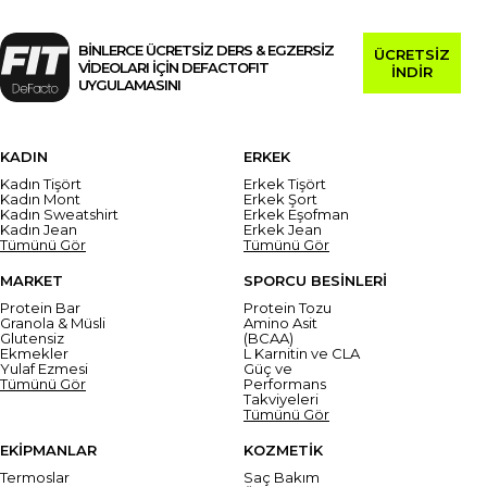
BİNLERCE ÜCRETSİZ DERS & EGZERSİZ
ÜCRETSİZ
VİDEOLARI İÇİN DEFACTOFIT
İNDİR
UYGULAMASINI
KADIN
ERKEK
Kadın Tişört
Erkek Tişört
Kadın Mont
Erkek Şort
Kadın Sweatshirt
Erkek Eşofman
Kadın Jean
Erkek Jean
Tümünü Gör
Tümünü Gör
MARKET
SPORCU BESİNLERİ
Protein Bar
Protein Tozu
Granola & Müsli
Amino Asit
Glutensiz
(BCAA)
Ekmekler
L Karnitin ve CLA
Yulaf Ezmesi
Güç ve
Tümünü Gör
Performans
Takviyeleri
Tümünü Gör
EKİPMANLAR
KOZMETİK
Termoslar
Saç Bakım