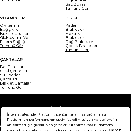
Saç Boyası
Tümünü Gör
VİTAMİNLER
BİSİKLET
C Vitamini
Katlanır
Bağışıklık
Bisikletler
Bitkisel Ürünler
Elektrikli
Glukozamin Ve
Bisikletler
Eklem Sağlığı
Dağ Bisikletleri
Tümünü Gör
Çocuk Bisikletleri
Tümünü Gör
ÇANTALAR
Bel Çantaları
Okul Çantaları
Su Sporları
Çantaları
Bisiklet Çantaları
Tümünü Gör
Yardım
Mesafeli Satış Sözleşmesi
Teslimat Bilgisi
Gizlilik Sözleşmesi
Şartlar & Koşullar