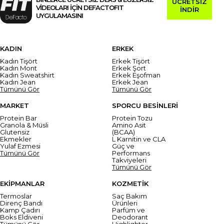
ÜCRETSİZ
VİDEOLARI İÇİN DEFACTOFIT
İNDİR
UYGULAMASINI
KADIN
ERKEK
Kadın Tişört
Erkek Tişört
Kadın Mont
Erkek Şort
Kadın Sweatshirt
Erkek Eşofman
Kadın Jean
Erkek Jean
Tümünü Gör
Tümünü Gör
MARKET
SPORCU BESİNLERİ
Protein Bar
Protein Tozu
Granola & Müsli
Amino Asit
Glutensiz
(BCAA)
Ekmekler
L Karnitin ve CLA
Yulaf Ezmesi
Güç ve
Tümünü Gör
Performans
Takviyeleri
Tümünü Gör
EKİPMANLAR
KOZMETİK
Termoslar
Saç Bakım
Direnç Bandı
Ürünleri
Kamp Çadırı
Parfüm ve
Boks Eldiveni
Deodorant
Tümünü Gör
Highlighter