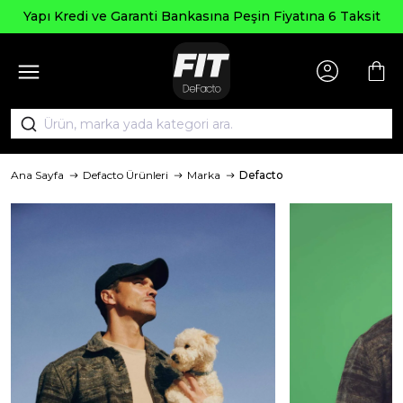
pı Kredi ve Garanti Bankasına Peşin Fiyatına 6 Taksit
Ana Sayfa
Defacto Ürünleri
Marka
Defacto