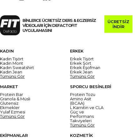
BİNLERCE ÜCRETSİZ DERS & EGZERSİZ
ÜCRETSİZ
VİDEOLARI İÇİN DEFACTOFIT
İNDİR
UYGULAMASINI
KADIN
ERKEK
Kadın Tişört
Erkek Tişört
Kadın Mont
Erkek Şort
Kadın Sweatshirt
Erkek Eşofman
Kadın Jean
Erkek Jean
Tümünü Gör
Tümünü Gör
MARKET
SPORCU BESİNLERİ
Protein Bar
Protein Tozu
Granola & Müsli
Amino Asit
Glutensiz
(BCAA)
Ekmekler
L Karnitin ve CLA
Yulaf Ezmesi
Güç ve
Tümünü Gör
Performans
Takviyeleri
Tümünü Gör
EKİPMANLAR
KOZMETİK