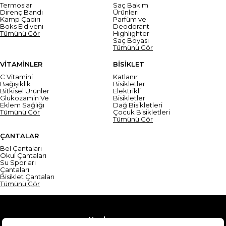
Termoslar
Saç Bakım
Direnç Bandı
Ürünleri
Kamp Çadırı
Parfüm ve
Boks Eldiveni
Deodorant
Tümünü Gör
Highlighter
Saç Boyası
Tümünü Gör
VİTAMİNLER
BİSİKLET
C Vitamini
Katlanır
Bağışıklık
Bisikletler
Bitkisel Ürünler
Elektrikli
Glukozamin Ve
Bisikletler
Eklem Sağlığı
Dağ Bisikletleri
Tümünü Gör
Çocuk Bisikletleri
Tümünü Gör
ÇANTALAR
Bel Çantaları
Okul Çantaları
Su Sporları
Çantaları
Bisiklet Çantaları
Tümünü Gör
Yardım