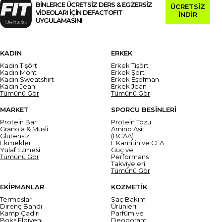
BİNLERCE ÜCRETSİZ DERS & EGZERSİZ
ÜCRETSİZ
VİDEOLARI İÇİN DEFACTOFIT
İNDİR
UYGULAMASINI
KADIN
ERKEK
Kadın Tişört
Erkek Tişört
Kadın Mont
Erkek Şort
Kadın Sweatshirt
Erkek Eşofman
Kadın Jean
Erkek Jean
Tümünü Gör
Tümünü Gör
MARKET
SPORCU BESİNLERİ
Protein Bar
Protein Tozu
Granola & Müsli
Amino Asit
Glutensiz
(BCAA)
Ekmekler
L Karnitin ve CLA
Yulaf Ezmesi
Güç ve
Tümünü Gör
Performans
Takviyeleri
Tümünü Gör
EKİPMANLAR
KOZMETİK
Termoslar
Saç Bakım
Direnç Bandı
Ürünleri
Kamp Çadırı
Parfüm ve
Boks Eldiveni
Deodorant