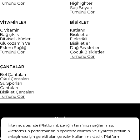
Tümünü Gör
Highlighter
Saç Boyası
Tümünü Gör
VİTAMİNLER
BİSİKLET
C Vitamini
Katlanır
Bağışıklık
Bisikletler
Bitkisel Ürünler
Elektrikli
Glukozamin Ve
Bisikletler
Eklem Sağlığı
Dağ Bisikletleri
Tümünü Gör
Çocuk Bisikletleri
Tümünü Gör
ÇANTALAR
Bel Çantaları
Okul Çantaları
Su Sporları
Çantaları
Bisiklet Çantaları
Tümünü Gör
Yardım
Mesafeli Satış Sözleşmesi
Teslimat Bilgisi
Gizlilik Sözleşmesi
Şartlar & Koşullar