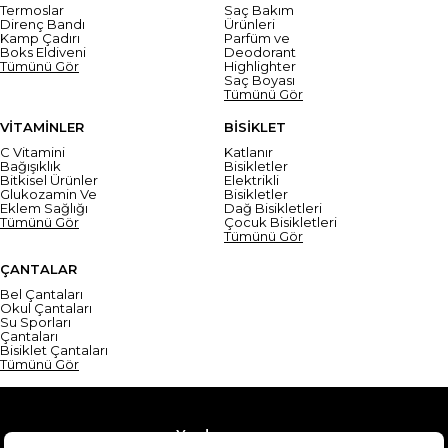
Termoslar
Saç Bakım
Direnç Bandı
Ürünleri
Kamp Çadırı
Parfüm ve
Boks Eldiveni
Deodorant
Tümünü Gör
Highlighter
Saç Boyası
Tümünü Gör
VİTAMİNLER
BİSİKLET
C Vitamini
Katlanır
Bağışıklık
Bisikletler
Bitkisel Ürünler
Elektrikli
Glukozamin Ve
Bisikletler
Eklem Sağlığı
Dağ Bisikletleri
Tümünü Gör
Çocuk Bisikletleri
Tümünü Gör
ÇANTALAR
Bel Çantaları
Okul Çantaları
Su Sporları
Çantaları
Bisiklet Çantaları
Tümünü Gör
Yardım