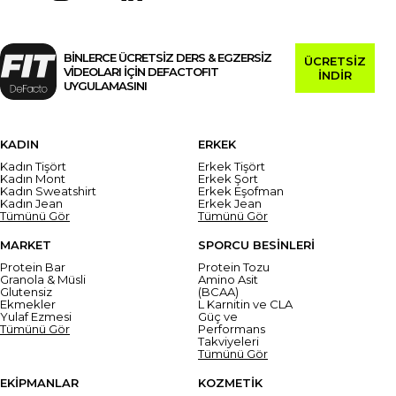
BİNLERCE ÜCRETSİZ DERS & EGZERSİZ
ÜCRETSİZ
VİDEOLARI İÇİN DEFACTOFIT
İNDİR
UYGULAMASINI
KADIN
ERKEK
Kadın Tişört
Erkek Tişört
Kadın Mont
Erkek Şort
Kadın Sweatshirt
Erkek Eşofman
Kadın Jean
Erkek Jean
Tümünü Gör
Tümünü Gör
MARKET
SPORCU BESİNLERİ
Protein Bar
Protein Tozu
Granola & Müsli
Amino Asit
Glutensiz
(BCAA)
Ekmekler
L Karnitin ve CLA
Yulaf Ezmesi
Güç ve
Tümünü Gör
Performans
Takviyeleri
Tümünü Gör
EKİPMANLAR
KOZMETİK