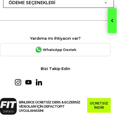
ÖDEME SEÇENEKLERİ
Yardıma mı ihtiyacın var?
WhatsApp Destek
Bizi Takip Edin
BİNLERCE ÜCRETSİZ DERS & EGZERSİZ
ÜCRETSİZ
VİDEOLARI İÇİN DEFACTOFIT
İNDİR
UYGULAMASINI