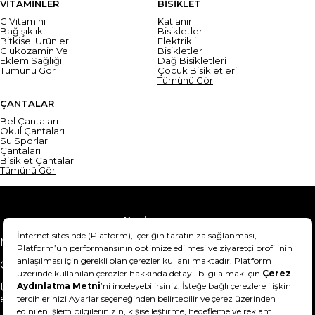
VİTAMİNLER
BİSİKLET
C Vitamini
Katlanır
Bağışıklık
Bisikletler
Bitkisel Ürünler
Elektrikli
Glukozamin Ve
Bisikletler
Eklem Sağlığı
Dağ Bisikletleri
Tümünü Gör
Çocuk Bisikletleri
Tümünü Gör
ÇANTALAR
Bel Çantaları
Okul Çantaları
Su Sporları
Çantaları
Bisiklet Çantaları
Tümünü Gör
Yardım
Mesafeli Satış Sözleşmesi
Teslimat Bilgisi
Gizlilik Sözleşmesi
Şartlar & Koşullar
Ürünümü nasıl iade
Hakkımızda
edebilirim?