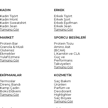
KADIN
ERKEK
Kadın Tişört
Erkek Tişört
Kadın Mont
Erkek Şort
Kadın Sweatshirt
Erkek Eşofman
Kadın Jean
Erkek Jean
Tümünü Gör
Tümünü Gör
MARKET
SPORCU BESİNLERİ
Protein Bar
Protein Tozu
Granola & Müsli
Amino Asit
Glutensiz
(BCAA)
Ekmekler
L Karnitin ve CLA
Yulaf Ezmesi
Güç ve
Tümünü Gör
Performans
Takviyeleri
Tümünü Gör
EKİPMANLAR
KOZMETİK
Termoslar
Saç Bakım
Direnç Bandı
Ürünleri
Kamp Çadırı
Parfüm ve
Boks Eldiveni
Deodorant
Tümünü Gör
Highlighter
Saç Boyası
Tümünü Gör