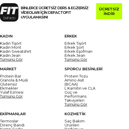
BİNLERCE ÜCRETSİZ DERS & EGZERSİZ
ÜCRETSİZ
VİDEOLARI İÇİN DEFACTOFIT
İNDİR
UYGULAMASINI
KADIN
ERKEK
Kadın Tişört
Erkek Tişört
Kadın Mont
Erkek Şort
Kadın Sweatshirt
Erkek Eşofman
Kadın Jean
Erkek Jean
Tümünü Gör
Tümünü Gör
MARKET
SPORCU BESİNLERİ
Protein Bar
Protein Tozu
Granola & Müsli
Amino Asit
Glutensiz
(BCAA)
Ekmekler
L Karnitin ve CLA
Yulaf Ezmesi
Güç ve
Tümünü Gör
Performans
Takviyeleri
Tümünü Gör
EKİPMANLAR
KOZMETİK
Termoslar
Saç Bakım
Direnç Bandı
Ürünleri
Kamp Çadırı
Parfüm ve