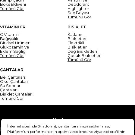
Boks Eldiveni
Deodorant
Tümünü Gör
Highlighter
Saç Boyası
Tümünü Gör
VİTAMİNLER
BİSİKLET
C Vitamini
Katlanır
Bağışıklık
Bisikletler
Bitkisel Ürünler
Elektrikli
Glukozamin Ve
Bisikletler
Eklem Sağlığı
Dağ Bisikletleri
Tümünü Gör
Çocuk Bisikletleri
Tümünü Gör
ÇANTALAR
Bel Çantaları
Okul Çantaları
Su Sporları
Çantaları
Bisiklet Çantaları
Tümünü Gör
Yardım
Mesafeli Satış Sözleşmesi
Teslimat Bilgisi